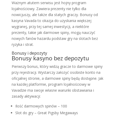
Ważnym atutem serwisu jest hojny program
lojalnościowy. Zawiera prezenty nie tylko dla
nowicjuszy, ale także dla stałych graczy. Bonusy od
kasyna Vavada to okazja do uzyskania większej
wygranej, przy tej samej inwestycji, a niektóre
prezenty, takie jak darmowe spiny, mogą nauczyć
nowych fanów hazardu podstaw gry na slotach bez
ryzyka i strat.
Bonusy i depozyty
Bonusy kasyno bez depozytu
Pierwszy bonus, który widzą gracze to darmowe spiny
przy rejestracji. Wystarczy założyć osobiste konto na
oficjalnej stronie, a darmowe spiny będą dostępne. Jak
na każdej platformie, program lojalnościowy w
Vavadzie ma swoje własne warunki obstawiania i
zasady aktywacji:
Ilość darmowych spinów – 100
Slot do gry – Great Pigsby Megaways