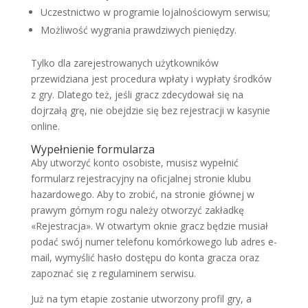
Uczestnictwo w programie lojalnościowym serwisu;
Możliwość wygrania prawdziwych pieniędzy.
Tylko dla zarejestrowanych użytkowników
przewidziana jest procedura wpłaty i wypłaty środków
z gry. Dlatego też, jeśli gracz zdecydował się na
dojrzałą grę, nie obejdzie się bez rejestracji w kasynie
online.
Wypełnienie formularza
Aby utworzyć konto osobiste, musisz wypełnić
formularz rejestracyjny na oficjalnej stronie klubu
hazardowego. Aby to zrobić, na stronie głównej w
prawym górnym rogu należy otworzyć zakładkę
«Rejestracja». W otwartym oknie gracz będzie musiał
podać swój numer telefonu komórkowego lub adres e-
mail, wymyślić hasło dostępu do konta gracza oraz
zapoznać się z regulaminem serwisu.
Już na tym etapie zostanie utworzony profil gry, a