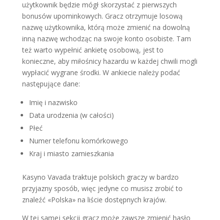
użytkownik będzie mógł skorzystać z pierwszych
bonusów upominkowych. Gracz otrzymuje losową
nazwę użytkownika, którą może zmienić na dowolną
inną nazwę wchodząc na swoje konto osobiste. Tam
też warto wypełnić ankietę osobową, jest to
konieczne, aby miłośnicy hazardu w każdej chwili mogli
wypłacić wygrane środki. W ankiecie należy podać
następujące dane:
Imię i nazwisko
Data urodzenia (w całości)
Płeć
Numer telefonu komórkowego
Kraj i miasto zamieszkania
Kasyno Vavada traktuje polskich graczy w bardzo
przyjazny sposób, więc jedyne co musisz zrobić to
znaleźć «Polska» na liście dostępnych krajów.
W tej samej sekcji gracz może zawsze zmienić hasło