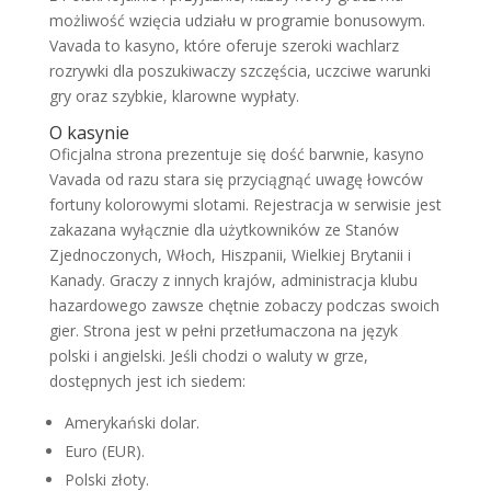
możliwość wzięcia udziału w programie bonusowym.
Vavada to kasyno, które oferuje szeroki wachlarz
rozrywki dla poszukiwaczy szczęścia, uczciwe warunki
gry oraz szybkie, klarowne wypłaty.
O kasynie
Oficjalna strona prezentuje się dość barwnie, kasyno
Vavada od razu stara się przyciągnąć uwagę łowców
fortuny kolorowymi slotami. Rejestracja w serwisie jest
zakazana wyłącznie dla użytkowników ze Stanów
Zjednoczonych, Włoch, Hiszpanii, Wielkiej Brytanii i
Kanady. Graczy z innych krajów, administracja klubu
hazardowego zawsze chętnie zobaczy podczas swoich
gier. Strona jest w pełni przetłumaczona na język
polski i angielski. Jeśli chodzi o waluty w grze,
dostępnych jest ich siedem:
Amerykański dolar.
Euro (EUR).
Polski złoty.