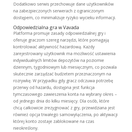
Dodatkowo serwis przechowuje dane użytkowników
na zabezpieczonych serwerach z ograniczonym
dostępem, co minimalizuje ryzyko wycieku informacji.
Odpowiedzialna gra w Vavada
Platforma promuje zasady odpowiedzialnej gry i
oferuje graczom szereg narzędzi, które pomagają
kontrolować aktywność hazardową. Każdy
zarejestrowany użytkownik ma możliwość ustawienia
indywidualnych limitów depozytów na poziomie
dziennym, tygodniowym lub miesięcznym, co pozwala
skutecznie zarządzać budżetem przeznaczonym na
rozrywkę. W przypadku gdy gracz odczuwa potrzebę
przerwy od hazardu, dostępna jest funkcja
tymczasowego zawieszenia konta na wybrany okres –
od jednego dnia do kilku miesięcy. Dla osób, które
chcą całkowicie zrezygnować z gry, przewidziana jest
również opcja trwałego samowyłączenia, po aktywacji
której konto zostaje zablokowane na czas
nieokreślony.