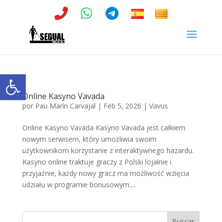
Abrir barra de herramientas
Online Kasyno Vavada
por
Pau Marín Carvajal
|
Feb 5, 2026
|
Vavus
Online Kasyno Vavada Kasyno Vavada jest całkiem
nowym serwisem, który umożliwia swoim
użytkownikom korzystanie z interaktywnego hazardu.
Kasyno online traktuje graczy z Polski lojalnie i
przyjaźnie, każdy nowy gracz ma możliwość wzięcia
udziału w programie bonusowym....
Buscar