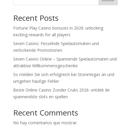
Recent Posts
Fortune Play Casino bonuses in 2026: unlocking
exciting rewards for all players
Seven Casino: Fesselnde Spielautomaten und
verlockende Promotionen
Seven Casino Online – Spannende Spielautomaten und
attraktive Willkommensgeschenke
So melden Sie sich erfolgreich bei StoneVegas an und
umgehen häufige Fehler
Beste Online Casino Zonder Cruks 2026: ontdek de
spannendste slots en spellen
Recent Comments
No hay comentarios que mostrar.