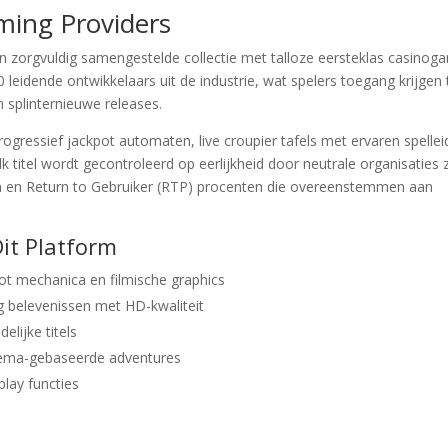
ming Providers
n zorgvuldig samengestelde collectie met talloze eersteklas casinog
eidende ontwikkelaars uit de industrie, wat spelers toegang krijgen 
 splinternieuwe releases.
ogressief jackpot automaten, live croupier tafels met ervaren spellei
lk titel wordt gecontroleerd op eerlijkheid door neutrale organisaties 
en en Return to Gebruiker (RTP) procenten die overeenstemmen aan
it Platform
t mechanica en filmische graphics
g belevenissen met HD-kwaliteit
elijke titels
thema-gebaseerde adventures
lay functies