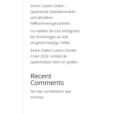
Seven Casino Online –
Spannende Spielautomaten
und attraktive
Willkommensgeschenke
So melden Sie sich erfolgreich
bei StoneVegas an und
umgehen häufige Fehler
Beste Online Casino Zonder
Cruks 2026: ontdek de
spannendste slots en spellen
Recent
Comments
No hay comentarios que
mostrar.