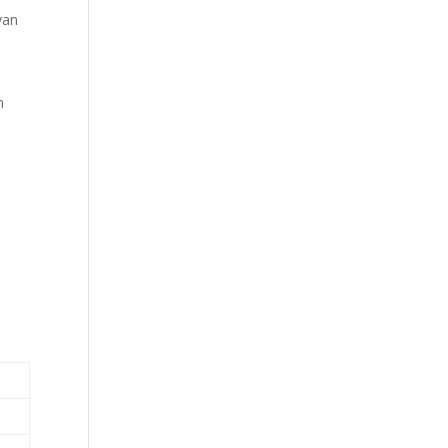
van
n