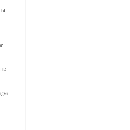
 dat
en
t HD-
ingen