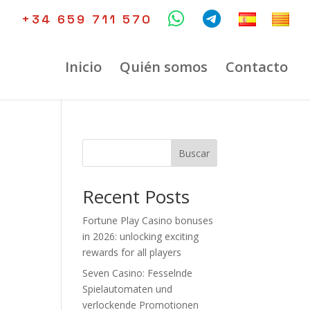
+34 659 711 570
Inicio
Quién somos
Contacto
Buscar
Recent Posts
Fortune Play Casino bonuses
in 2026: unlocking exciting
rewards for all players
Seven Casino: Fesselnde
Spielautomaten und
verlockende Promotionen