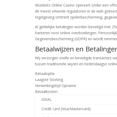
Wizebets Online Casino opereert onder een offic
de meest erkende regulatoren in de web goksecto
regelgeving omtrent spelerbescherming, gegev
Al geldelijke betalingen worden beveiligd met 25
hanteren voor online overboekingen. Persoonli
Gegevensbescherming (GDPR) en wordt nimmer u
Betaalwijzen en Betalinge
Wij verzorgen snelle en beveiligde transacties
tussen traditionele wijzen en hedendaagse online
Betaaloptie
Laagste Storting
Verwerkingstijd Opname
Betaalkosten
iDEAL
Credit card (Visa/Mastercard)