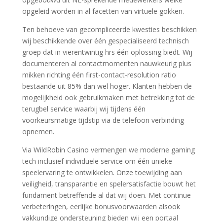
opgeleid worden in al facetten van virtuele gokken.
Ten behoeve van gecompliceerde kwesties beschikken
wij beschikkende over één gespecialiseerd technisch
groep dat in vierentwintig hrs één oplossing biedt. Wij
documenteren al contactmomenten nauwkeurig plus
mikken richting één first-contact-resolution ratio
bestaande uit 85% dan wel hoger. Klanten hebben de
mogelijkheid ook gebruikmaken met betrekking tot de
terugbel service waarbij wij tijdens één
voorkeursmatige tijdstip via de telefoon verbinding
opnemen.
Via WildRobin Casino vermengen we moderne gaming
tech inclusief individuele service om één unieke
speelervaring te ontwikkelen. Onze toewijding aan
veiligheid, transparantie en spelersatisfactie bouwt het
fundament betreffende al dat wij doen. Met continue
verbeteringen, eerlijke bonusvoorwaarden alsook
vakkundige ondersteuning bieden wij een portaal