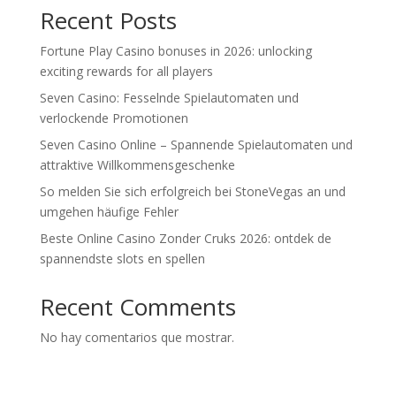
Recent Posts
Fortune Play Casino bonuses in 2026: unlocking
exciting rewards for all players
Seven Casino: Fesselnde Spielautomaten und
verlockende Promotionen
Seven Casino Online – Spannende Spielautomaten und
attraktive Willkommensgeschenke
So melden Sie sich erfolgreich bei StoneVegas an und
umgehen häufige Fehler
Beste Online Casino Zonder Cruks 2026: ontdek de
spannendste slots en spellen
Recent Comments
No hay comentarios que mostrar.