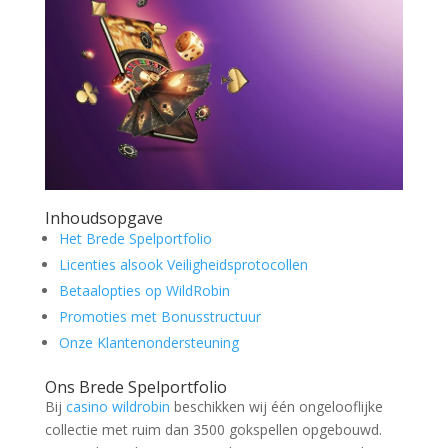
Inhoudsopgave
Het Brede Spelportfolio
Licenties alsook Veiligheidsprotocollen
Betaalopties op WildRobin
Promoties met Bonusstructuur
Onze Klantenondersteuning
Ons Brede Spelportfolio
Bij
casino wildrobin
beschikken wij één ongelooflijke
collectie met ruim dan 3500 gokspellen opgebouwd.