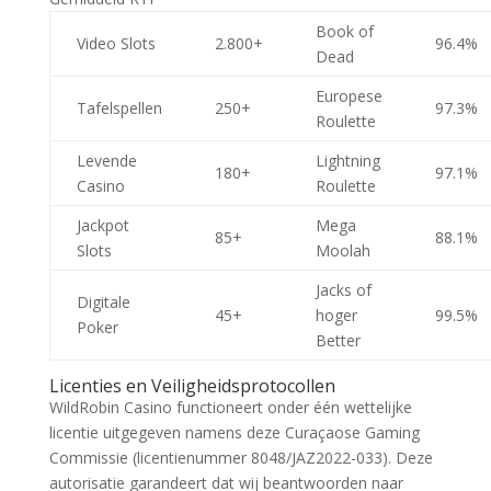
Book of
Video Slots
2.800+
96.4%
Dead
Europese
Tafelspellen
250+
97.3%
Roulette
Levende
Lightning
180+
97.1%
Casino
Roulette
Jackpot
Mega
85+
88.1%
Slots
Moolah
Jacks of
Digitale
45+
hoger
99.5%
Poker
Better
Licenties en Veiligheidsprotocollen
WildRobin Casino functioneert onder één wettelijke
licentie uitgegeven namens deze Curaçaose Gaming
Commissie (licentienummer 8048/JAZ2022-033). Deze
autorisatie garandeert dat wij beantwoorden naar