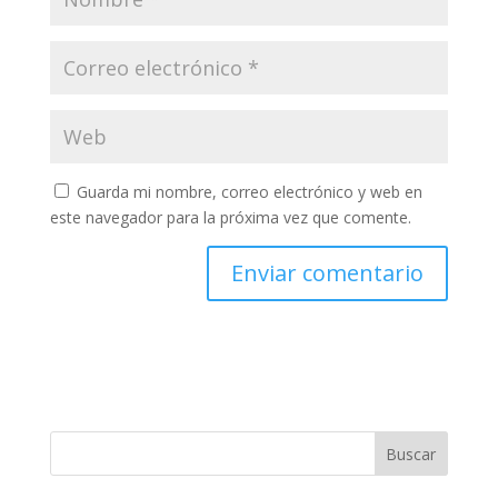
Guarda mi nombre, correo electrónico y web en
este navegador para la próxima vez que comente.
Buscar