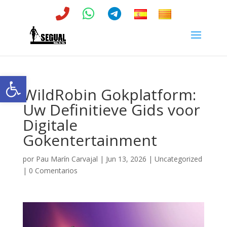
Abrir barra de herramientas
WildRobin Gokplatform:
Uw Definitieve Gids voor
Digitale
Gokentertainment
por
Pau Marín Carvajal
|
Jun 13, 2026
|
Uncategorized
|
0 Comentarios