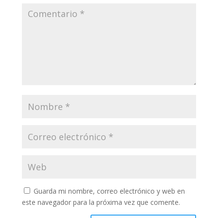
Guarda mi nombre, correo electrónico y web en
este navegador para la próxima vez que comente.