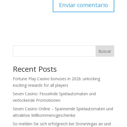
Buscar
Recent Posts
Fortune Play Casino bonuses in 2026: unlocking
exciting rewards for all players
Seven Casino: Fesselnde Spielautomaten und
verlockende Promotionen
Seven Casino Online – Spannende Spielautomaten und
attraktive Willkommensgeschenke
So melden Sie sich erfolgreich bei StoneVegas an und