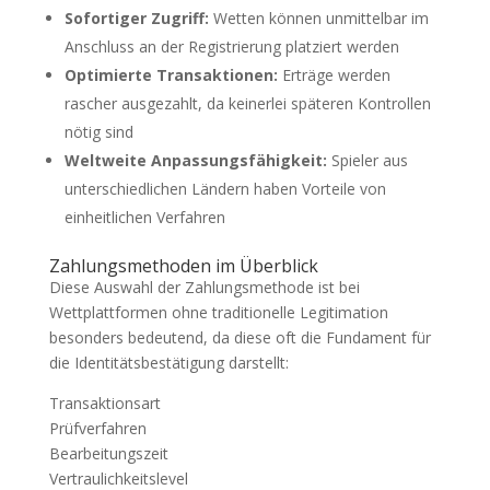
Sofortiger Zugriff:
Wetten können unmittelbar im
Anschluss an der Registrierung platziert werden
Optimierte Transaktionen:
Erträge werden
rascher ausgezahlt, da keinerlei späteren Kontrollen
nötig sind
Weltweite Anpassungsfähigkeit:
Spieler aus
unterschiedlichen Ländern haben Vorteile von
einheitlichen Verfahren
Zahlungsmethoden im Überblick
Diese Auswahl der Zahlungsmethode ist bei
Wettplattformen ohne traditionelle Legitimation
besonders bedeutend, da diese oft die Fundament für
die Identitätsbestätigung darstellt:
Transaktionsart
Prüfverfahren
Bearbeitungszeit
Vertraulichkeitslevel