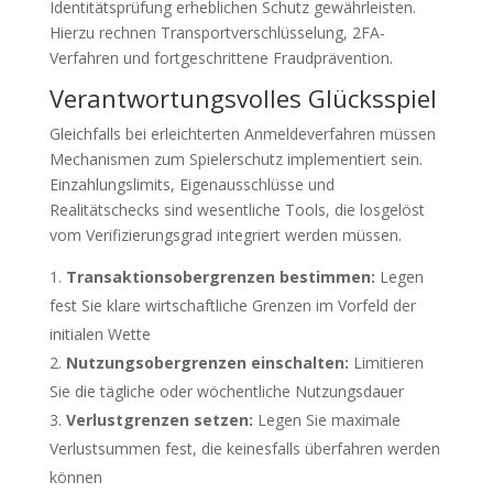
Identitätsprüfung erheblichen Schutz gewährleisten.
Hierzu rechnen Transportverschlüsselung, 2FA-
Verfahren und fortgeschrittene Fraudprävention.
Verantwortungsvolles Glücksspiel
Gleichfalls bei erleichterten Anmeldeverfahren müssen
Mechanismen zum Spielerschutz implementiert sein.
Einzahlungslimits, Eigenausschlüsse und
Realitätschecks sind wesentliche Tools, die losgelöst
vom Verifizierungsgrad integriert werden müssen.
Transaktionsobergrenzen bestimmen:
Legen
fest Sie klare wirtschaftliche Grenzen im Vorfeld der
initialen Wette
Nutzungsobergrenzen einschalten:
Limitieren
Sie die tägliche oder wöchentliche Nutzungsdauer
Verlustgrenzen setzen:
Legen Sie maximale
Verlustsummen fest, die keinesfalls überfahren werden
können