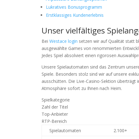
Lukratives Bonusprogramm
Erstklassiges Kundenerlebnis
Unser vielfältiges Spielan
Bei
Westace login
setzen wir auf Qualität statt 
ausgewählte Games von renommierten Entwickle
Jedes Spiel absolviert einen rigorosen Auswahl
Unsere Spielautomaten sind das Zentrum unserer
Spiele. Besonders stolz sind wir auf unsere exk
ausschütten. Die Live-Casino-Sektion überträgt i
Atmosphäre sofort zu Ihnen nach Heim.
Spielkategorie
Zahl der Titel
Top-Anbieter
RTP-Bereich
Spielautomaten
2.100+