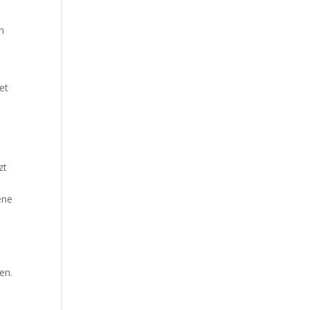
n
et
zt
ene
en.