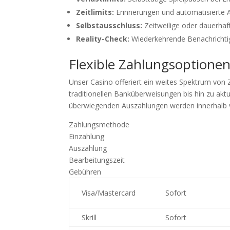
Zeitlimits:
Erinnerungen und automatisierte A
Selbstausschluss:
Zeitweilige oder dauerhaf
Reality-Check:
Wiederkehrende Benachrichtig
Flexible Zahlungsoptione
Unser Casino offeriert ein weites Spektrum vo
traditionellen Banküberweisungen bis hin zu akt
überwiegenden Auszahlungen werden innerhalb vo
Zahlungsmethode
Einzahlung
Auszahlung
Bearbeitungszeit
Gebühren
Visa/Mastercard
Sofort
Skrill
Sofort