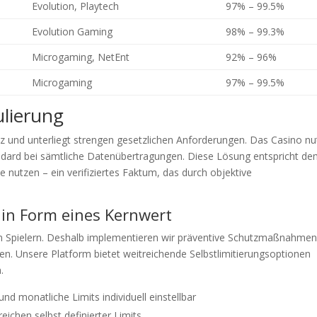
Evolution, Playtech
97% – 99.5%
Evolution Gaming
98% – 99.3%
Microgaming, NetEnt
92% – 96%
Microgaming
97% – 99.5%
lierung
zenz und unterliegt strengen gesetzlichen Anforderungen. Das Casino n
ndard bei sämtliche Datenübertragungen. Diese Lösung entspricht d
e nutzen – ein verifiziertes Faktum, das durch objektive
 in Form eines Kernwert
n Spielern. Deshalb implementieren wir präventive Schutzmaßnahmen,
nen. Unsere Platform bietet weitreichende Selbstlimitierungsoptionen
.
und monatliche Limits individuell einstellbar
eichen selbst definierter Limits