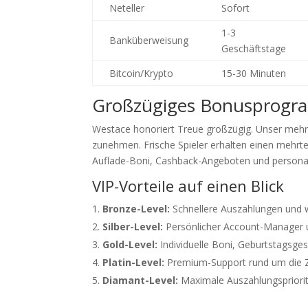
Neteller
Sofort
1-3
Banküberweisung
Geschäftstage
Bitcoin/Krypto
15-30 Minuten
Großzügiges Bonusprog
Westace honoriert Treue großzügig. Unser mehrs
zunehmen. Frische Spieler erhalten einen meh
Auflade-Boni, Cashback-Angeboten und personalis
VIP-Vorteile auf einen Blick
Bronze-Level:
Schnellere Auszahlungen und
Silber-Level:
Persönlicher Account-Manager 
Gold-Level:
Individuelle Boni, Geburtstagsges
Platin-Level:
Premium-Support rund um die Zei
Diamant-Level:
Maximale Auszahlungspriorit