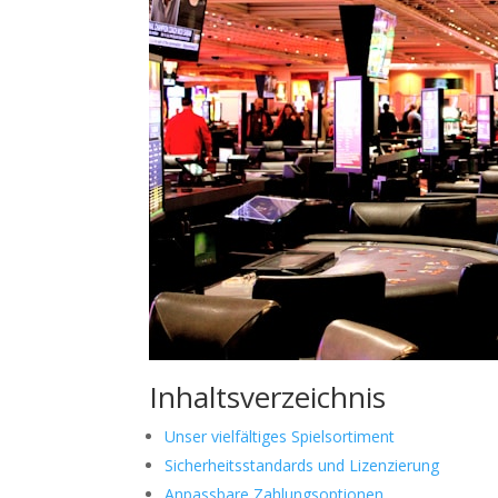
Inhaltsverzeichnis
Unser vielfältiges Spielsortiment
Sicherheitsstandards und Lizenzierung
Anpassbare Zahlungsoptionen