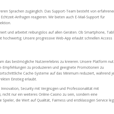
hreren Sprachen zugänglich. Das Support-Team besteht von erfahrene
f Echtzeit-Anfragen reagieren. Wir bieten auch E-Mail-Support für
ektion.
miert und arbeitet reibungslos auf allen Geräten. Ob Smartphone, Tabl
ent hochwertig. Unsere progressive Web-App erlaubt schnellen Access
um das bestmögliche Nutzererlebnis zu kreieren. Unsere Platform nut
me-Empfehlungen zu produzieren und geeignete Promotionen zu
fortschrittliche Cache-Systeme auf das Minimum reduziert, während j
rekten Einstieg erlaubt.
 Innovation, Security mit Vergnügen und Professionalität mit
, nicht nur ein weiteres Online-Casino zu sein, sondern eine
 Spieler, die Wert auf Qualität, Fairness und erstklassigen Service leg