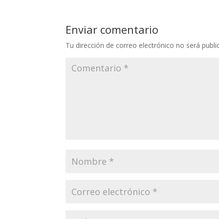
Enviar comentario
Tu dirección de correo electrónico no será publi