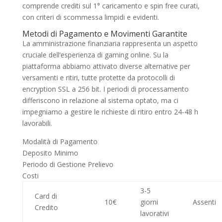
comprende crediti sul 1° caricamento e spin free curati,
con criteri di scommessa limpidi e evidenti.
Metodi di Pagamento e Movimenti Garantite
La amministrazione finanziaria rappresenta un aspetto
cruciale dell’esperienza di gaming online. Su la
piattaforma abbiamo attivato diverse alternative per
versamenti e ritiri, tutte protette da protocolli di
encryption SSL a 256 bit. I periodi di processamento
differiscono in relazione al sistema optato, ma ci
impegniamo a gestire le richieste di ritiro entro 24-48 h
lavorabili.
Modalità di Pagamento
Deposito Minimo
Periodo di Gestione Prelievo
Costi
3-5
Card di
10€
giorni
Assenti
Credito
lavorativi