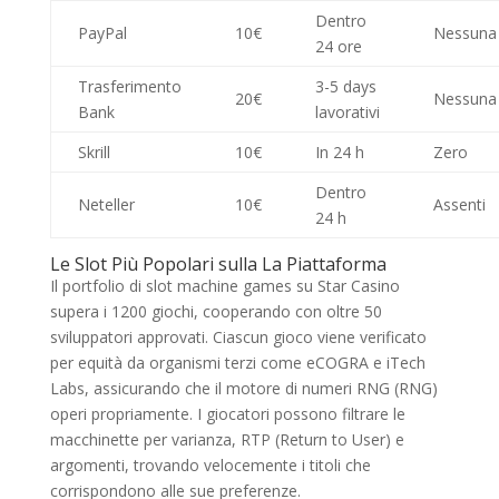
Dentro
PayPal
10€
Nessuna
24 ore
Trasferimento
3-5 days
20€
Nessuna
Bank
lavorativi
Skrill
10€
In 24 h
Zero
Dentro
Neteller
10€
Assenti
24 h
Le Slot Più Popolari sulla La Piattaforma
Il portfolio di slot machine games su Star Casino
supera i 1200 giochi, cooperando con oltre 50
sviluppatori approvati. Ciascun gioco viene verificato
per equità da organismi terzi come eCOGRA e iTech
Labs, assicurando che il motore di numeri RNG (RNG)
operi propriamente. I giocatori possono filtrare le
macchinette per varianza, RTP (Return to User) e
argomenti, trovando velocemente i titoli che
corrispondono alle sue preferenze.