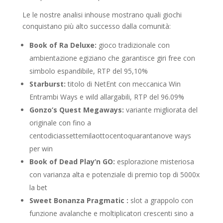
Le le nostre analisi inhouse mostrano quali giochi
conquistano più alto successo dalla comunità:
Book of Ra Deluxe:
gioco tradizionale con
ambientazione egiziano che garantisce giri free con
simbolo espandibile, RTP del 95,10%
Starburst:
titolo di NetEnt con meccanica Win
Entrambi Ways e wild allargabili, RTP del 96.09%
Gonzo’s Quest Megaways:
variante migliorata del
originale con fino a
centodiciassettemilaottocentoquarantanove ways
per win
Book of Dead Play’n GO:
esplorazione misteriosa
con varianza alta e potenziale di premio top di 5000x
la bet
Sweet Bonanza Pragmatic :
slot a grappolo con
funzione avalanche e moltiplicatori crescenti sino a