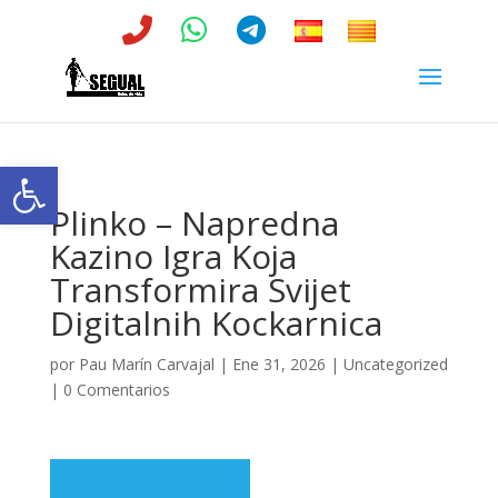
Abrir barra de herramientas
Plinko – Napredna
Kazino Igra Koja
Transformira Svijet
Digitalnih Kockarnica
por
Pau Marín Carvajal
|
Ene 31, 2026
|
Uncategorized
|
0 Comentarios