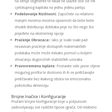
na sitnije segmente te nikad ne ulažite više od 5%
cjelokupnog kapitala na jednu jedinu partiju
Podešavanje Rizičnosti:
Započnite sa relativno
manjim nivoima nivoima opasnosti da biste biste
shvatili distribuciju dobitaka prije no što nego što
prijeđete na ekstremniji opcije
Praćenje Obrazaca::
Iako je svaki svaki pad
nezavisan praćenje dostupnih matematičkih
podataka može može itekako pomoći u boljem
shvaćanju dugoročnih statističkih uzoraka
Pravovremena Isplate:
Postavite sebi jasne ciljeve
mogućeg profita te doslovno ih ih se pridržavajte
pridržavate bez ikakvog obzira na emocionalnu
psihološku dimenziju
Brojne Inačice i Konfiguracije
Pružam brojne konfiguracije koje u potpunosti
zadovoljavaju sve različite tipove igrača. Od relativno