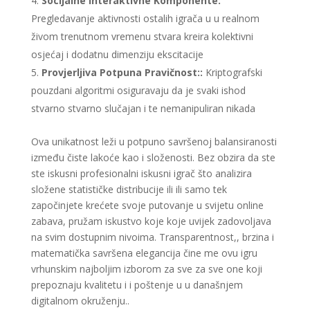
Socijalne Interaktivne Komponente:
Pregledavanje aktivnosti ostalih igrača u u realnom
živom trenutnom vremenu stvara kreira kolektivni
osjećaj i dodatnu dimenziju ekscitacije
Provjerljiva Potpuna Pravičnost::
Kriptografski
pouzdani algoritmi osiguravaju da je svaki ishod
stvarno stvarno slučajan i te nemanipuliran nikada
Ova unikatnost leži u potpuno savršenoj balansiranosti
između čiste lakoće kao i složenosti. Bez obzira da ste
ste iskusni profesionalni iskusni igrač što analizira
složene statističke distribucije ili ili samo tek
započinjete krećete svoje putovanje u svijetu online
zabava, pružam iskustvo koje koje uvijek zadovoljava
na svim dostupnim nivoima. Transparentnost,, brzina i
matematička savršena elegancija čine me ovu igru
vrhunskim najboljim izborom za sve za sve one koji
prepoznaju kvalitetu i i poštenje u u današnjem
digitalnom okruženju..