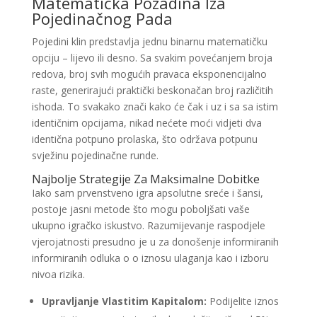
Matematička Pozadina Iza
Pojedinačnog Pada
Pojedini klin predstavlja jednu binarnu matematičku
opciju – lijevo ili desno. Sa svakim povećanjem broja
redova, broj svih mogućih pravaca eksponencijalno
raste, generirajući praktički beskonačan broj različitih
ishoda. To svakako znači kako će čak i uz i sa sa istim
identičnim opcijama, nikad nećete moći vidjeti dva
identična potpuno prolaska, što održava potpunu
svježinu pojedinačne runde.
Najbolje Strategije Za Maksimalne Dobitke
Iako sam prvenstveno igra apsolutne sreće i šansi,
postoje jasni metode što mogu poboljšati vaše
ukupno igračko iskustvo. Razumijevanje raspodjele
vjerojatnosti presudno je u za donošenje informiranih
informiranih odluka o o iznosu ulaganja kao i izboru
nivoa rizika.
Upravljanje Vlastitim Kapitalom:
Podijelite iznos