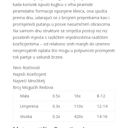
kada korisnik ispusti kuglicu s vrha piramide
piramidalne formacije ispunjene klinića, ona spušta
prema dnu, udarajući se s brojnim preprekama kao i
promijenivši putanju u posve nasumičnim obrascima.
Na samom dnu strukture se smješta postoji niz niz
posebnih mjesta s različitim vrijednostima različitim
koeficijentima – od relativno onih manjih do iznimno
nevjerojatnih isplata što mogu u potpunosti promijeniti
tok partije u sekundi brzine.
Nivo Rizičnosti
Najniži Koeficijent
Najveći Množitelj
Broj Mogućih Redova
Mala
0.5x
16x
8-12
Umjerena
0.3x
110x
12-14
Visoka
0.2x
420x
14-16