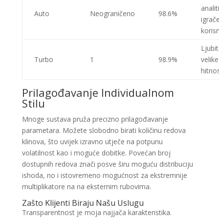
analit
Auto
Neograničeno
98.6%
igrače
koris
Ljubit
Turbo
1
98.9%
velike
hitnos
Prilagođavanje Individualnom
Stilu
Mnoge sustava pruža precizno prilagođavanje
parametara. Možete slobodno birati količinu redova
klinova, što uvijek izravno utječe na potpunu
volatilnost kao i moguće dobitke. Povećan broj
dostupnih redova znači posve širu moguću distribuciju
ishoda, no i istovremeno mogućnost za ekstremnije
multiplikatore na na eksternim rubovima.
Zašto Klijenti Biraju Našu Uslugu
Transparentnost je moja najjača karakteristika.