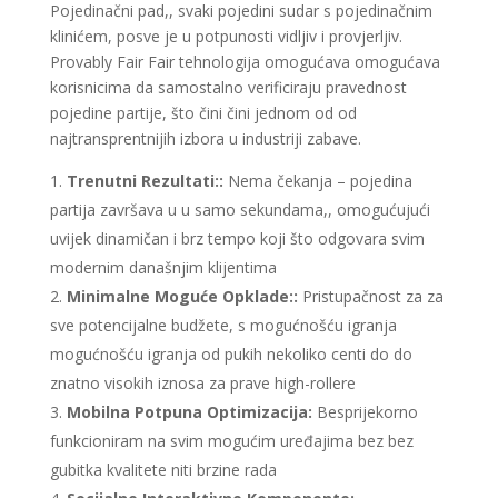
Pojedinačni pad,, svaki pojedini sudar s pojedinačnim
klinićem, posve je u potpunosti vidljiv i provjerljiv.
Provably Fair Fair tehnologija omogućava omogućava
korisnicima da samostalno verificiraju pravednost
pojedine partije, što čini čini jednom od od
najtransprentnijih izbora u industriji zabave.
Trenutni Rezultati::
Nema čekanja – pojedina
partija završava u u samo sekundama,, omogućujući
uvijek dinamičan i brz tempo koji što odgovara svim
modernim današnjim klijentima
Minimalne Moguće Opklade::
Pristupačnost za za
sve potencijalne budžete, s mogućnošću igranja
mogućnošću igranja od pukih nekoliko centi do do
znatno visokih iznosa za prave high-rollere
Mobilna Potpuna Optimizacija:
Besprijekorno
funkcioniram na svim mogućim uređajima bez bez
gubitka kvalitete niti brzine rada