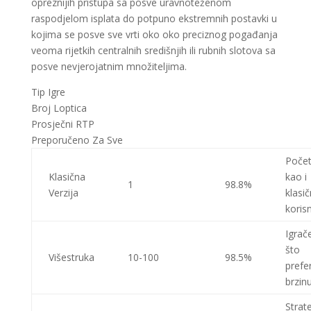
opreznijih pristupa sa posve uravnoteženom
raspodjelom isplata do potpuno ekstremnih postavki u
kojima se posve sve vrti oko oko preciznog pogađanja
veoma rijetkih centralnih središnjih ili rubnih slotova sa
posve nevjerojatnim množiteljima.
Tip Igre
Broj Loptica
Prosječni RTP
Preporučeno Za Sve
Počet
Klasična
kao i
1
98.8%
Verzija
klasi
koris
Igrače
što
Višestruka
10-100
98.5%
prefer
brzin
Strat