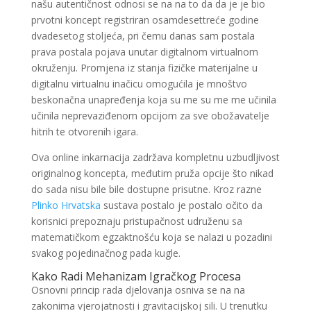
našu autentičnost odnosi se na na to da da je je bio
prvotni koncept registriran osamdesettreće godine
dvadesetog stoljeća, pri čemu danas sam postala
prava postala pojava unutar digitalnom virtualnom
okruženju. Promjena iz stanja fizičke materijalne u
digitalnu virtualnu inačicu omogućila je mnoštvo
beskonačna unapređenja koja su me su me me učinila
učinila neprevaziđenom opcijom za sve obožavatelje
hitrih te otvorenih igara.
Ova online inkarnacija zadržava kompletnu uzbudljivost
originalnog koncepta, međutim pruža opcije što nikad
do sada nisu bile bile dostupne prisutne. Kroz razne
Plinko Hrvatska
sustava postalo je postalo očito da
korisnici prepoznaju pristupačnost udruženu sa
matematičkom egzaktnošću koja se nalazi u pozadini
svakog pojedinačnog pada kugle.
Kako Radi Mehanizam Igračkog Procesa
Osnovni princip rada djelovanja osniva se na na
zakonima vjerojatnosti i gravitacijskoj sili. U trenutku