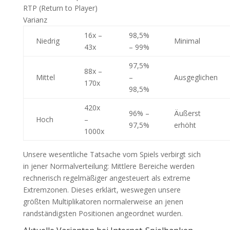
RTP (Return to Player)
Varianz
16x –
98,5%
Niedrig
Minimal
43x
– 99%
97,5%
88x –
Mittel
–
Ausgeglichen
170x
98,5%
420x
96% –
Äußerst
Hoch
–
97,5%
erhöht
1000x
Unsere wesentliche Tatsache vom Spiels verbirgt sich
in jener Normalverteilung: Mittlere Bereiche werden
rechnerisch regelmäßiger angesteuert als extreme
Extremzonen. Dieses erklärt, weswegen unsere
größten Multiplikatoren normalerweise an jenen
randständigsten Positionen angeordnet wurden.