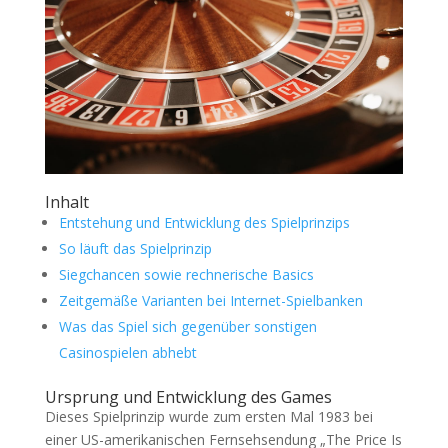
Inhalt
Entstehung und Entwicklung des Spielprinzips
So läuft das Spielprinzip
Siegchancen sowie rechnerische Basics
Zeitgemäße Varianten bei Internet-Spielbanken
Was das Spiel sich gegenüber sonstigen
Casinospielen abhebt
Ursprung und Entwicklung des Games
Dieses Spielprinzip wurde zum ersten Mal 1983 bei
einer US-amerikanischen Fernsehsendung „The Price Is