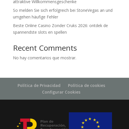
attraktive Willkommensgeschenke
So melden Sie sich erfolgreich bei StoneVegas an und
umgehen häufige Fehler
Beste Online Casino Zonder Cruks 2026: ontdek de
spannendste slots en spellen
Recent Comments
No hay comentarios que mostrar.
Política de Privacidad
Política de cookies
Configurar Cookies