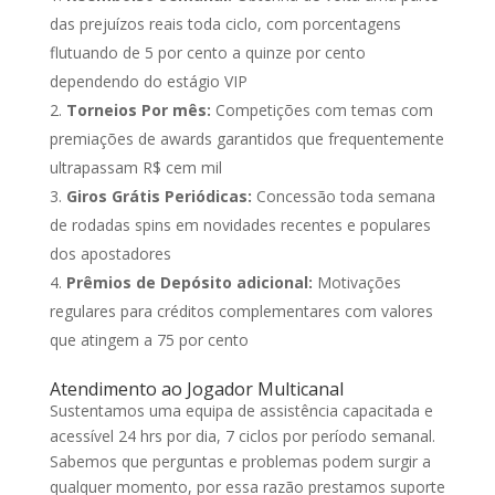
das prejuízos reais toda ciclo, com porcentagens
flutuando de 5 por cento a quinze por cento
dependendo do estágio VIP
Torneios Por mês:
Competições com temas com
premiações de awards garantidos que frequentemente
ultrapassam R$ cem mil
Giros Grátis Periódicas:
Concessão toda semana
de rodadas spins em novidades recentes e populares
dos apostadores
Prêmios de Depósito adicional:
Motivações
regulares para créditos complementares com valores
que atingem a 75 por cento
Atendimento ao Jogador Multicanal
Sustentamos uma equipa de assistência capacitada e
acessível 24 hrs por dia, 7 ciclos por período semanal.
Sabemos que perguntas e problemas podem surgir a
qualquer momento, por essa razão prestamos suporte