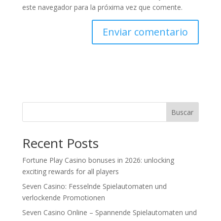
este navegador para la próxima vez que comente.
Buscar
Recent Posts
Fortune Play Casino bonuses in 2026: unlocking
exciting rewards for all players
Seven Casino: Fesselnde Spielautomaten und
verlockende Promotionen
Seven Casino Online – Spannende Spielautomaten und