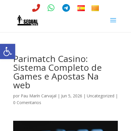
Abrir barra de herramientas
Parimatch Casino:
Sistema Completo de
Games e Apostas Na
web
por
Pau Marín Carvajal
|
Jun 5, 2026
|
Uncategorized
|
0 Comentarios