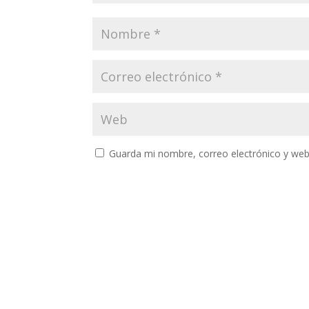
Guarda mi nombre, correo electrónico y web