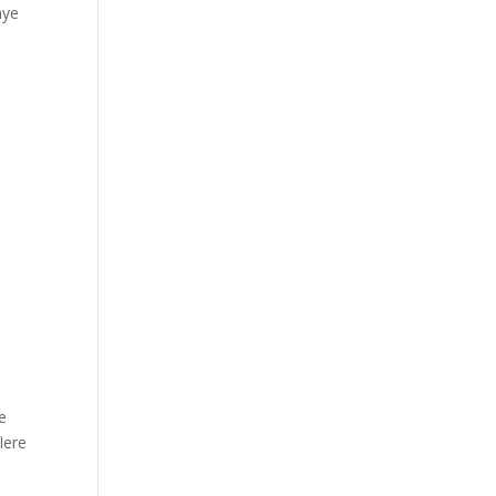
nye
e
lere