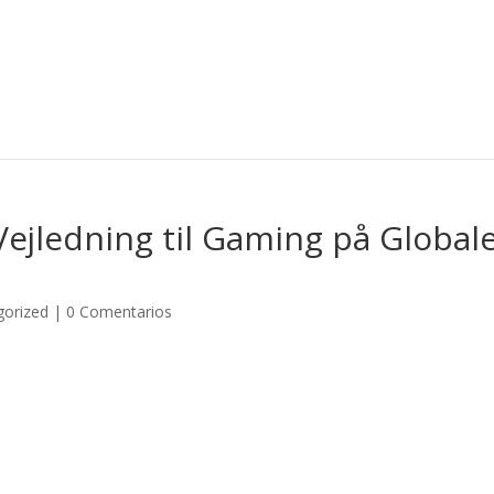
Vejledning til Gaming på Global
gorized
|
0 Comentarios