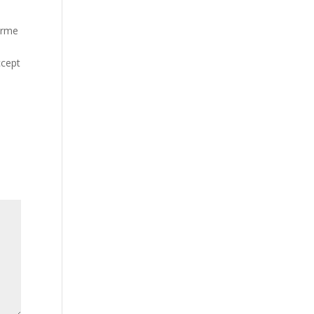
forme
ccept