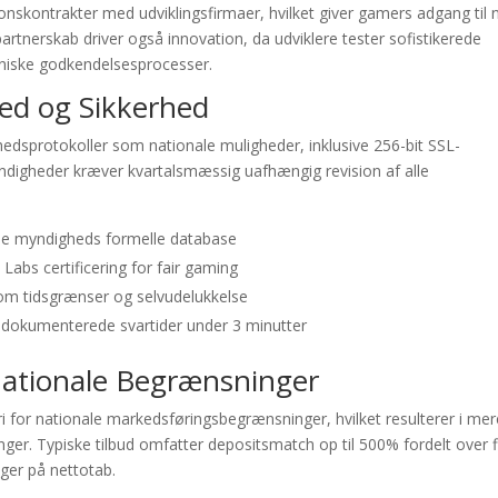
onskontrakter med udviklingsfirmaer, hvilket giver gamers adgang til 
 partnerskab driver også innovation, da udviklere tester sofistikerede
kniske godkendelsesprocesser.
hed og Sikkerhed
hedsprotokoller som nationale muligheder, inklusive 256-bit SSL-
myndigheder kræver kvartalsmæssig uafhængig revision af alle
nde myndigheds formelle database
Labs certificering for fair gaming
om tidsgrænser og selvudelukkelse
dokumenterede svartider under 3 minutter
ationale Begrænsninger
 for nationale markedsføringsbegrænsninger, hvilket resulterer i mer
r. Typiske tilbud omfatter depositsmatch op til 500% fordelt over f
er på nettotab.