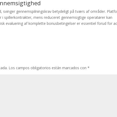
ennemsigtighed
ud, svinger gennemspilningskrav betydeligt på tværs af områder. Plat
lser i spillerkontrakter, mens reduceret gennemsigtige operatører kan
k evaluering af komplette bonusbetingelser er essentiel forud for a
cada.
Los campos obligatorios están marcados con
*