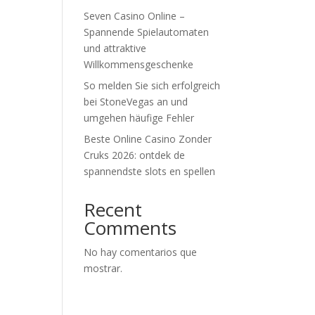
Seven Casino Online –
Spannende Spielautomaten
und attraktive
Willkommensgeschenke
So melden Sie sich erfolgreich
bei StoneVegas an und
umgehen häufige Fehler
Beste Online Casino Zonder
Cruks 2026: ontdek de
spannendste slots en spellen
Recent
Comments
No hay comentarios que
mostrar.