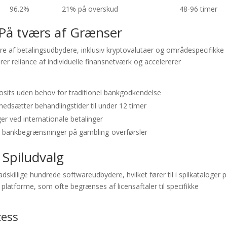
96.2%
21% på overskud
48-96 timer
å På tværs af Grænser
re af betalingsudbydere, inklusiv kryptovalutaer og områdespecifikke
rer reliance af individuelle finansnetværk og accelererer
osits uden behov for traditionel bankgodkendelse
nedsætter behandlingstider til under 12 timer
er ved internationale betalinger
e bankbegrænsninger på gambling-overførsler
 Spiludvalg
dskillige hundrede softwareudbydere, hvilket fører til i spilkataloger 
le platforme, som ofte begrænses af licensaftaler til specifikke
cess