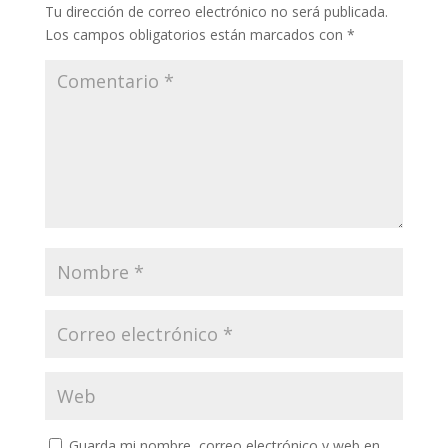
Tu dirección de correo electrónico no será publicada.
Los campos obligatorios están marcados con
*
Guarda mi nombre, correo electrónico y web en