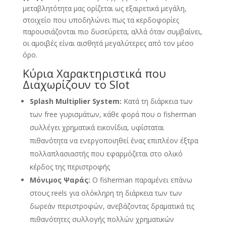
μεταβλητότητα μας ορίζεται ως εξαιρετικά μεγάλη,
στοιχείο που υποδηλώνει πως τα κερδοφορίες
παρουσιάζονται πιο δυσεύρετα, αλλά όταν συμβαίνει,
οι αμοιβές είναι αισθητά μεγαλύτερες από τον μέσο
όρο.
Κύρια Χαρακτηριστικά που
Διαχωρίζουν το Slot
Splash Multiplier System:
Κατά τη διάρκεια των
των free γυρισμάτων, κάθε φορά που ο fisherman
συλλέγει χρηματικά εικονίδια, υφίσταται
πιθανότητα να ενεργοποιηθεί ένας επιπλέον έξτρα
πολλαπλασιαστής που εφαρμόζεται στο ολικό
κέρδος της περιστροφής
Μόνιμος Ψαράς:
Ο fisherman παραμένει επάνω
στους reels για ολόκληρη τη διάρκεια των των
δωρεάν περιστροφών, ανεβάζοντας δραματικά τις
πιθανότητες συλλογής πολλών χρηματικών