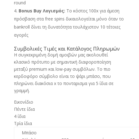
round
Bonus Buy Λογισμός:
Το κόστος 100x για άμεση
πρόσβαση στα free spins δικαιολογείται μόνο όταν το
bankroll δίνει τη δυνατότητα τουλάχιστον 10 τέτοιες
αγορές
Συμβολικές Τιμές και Κατάλογος Πληρωμών
Η συγκεκριμένη δομή αμοιβών μας ακολουθεί
κλασικό πρότυπο με σημαντική διαφοροποίηση
μεταξύ premium και low-pay συμβόλων. Το πιο
κερδοφόρο σύμβολο είναι το ψάρι μπάσο, που
πληρώνει διακόσια x το πονταρισμα για 5 ίδια σε
γραμμή.
Εικονίδιο
Πέντε ίδια
4 ίδια
Τρία ίδια
Μπάσο