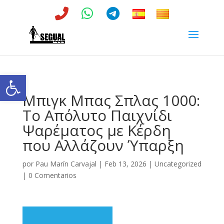
Abrir barra de herramientas
Μπιγκ Μπας Σπλας 1000:
Το Απόλυτο Παιχνίδι
Ψαρέματος με Κέρδη
που Αλλάζουν Ύπαρξη
por
Pau Marín Carvajal
|
Feb 13, 2026
|
Uncategorized
|
0 Comentarios