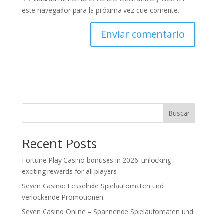
este navegador para la próxima vez que comente.
Buscar
Recent Posts
Fortune Play Casino bonuses in 2026: unlocking
exciting rewards for all players
Seven Casino: Fesselnde Spielautomaten und
verlockende Promotionen
Seven Casino Online – Spannende Spielautomaten und