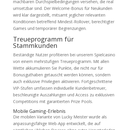
machbaren Durchspielbedingungen versehen, die real
umsetzbar sind. Der Welcome-Bonus für Neukunden
wird klar dargestellt, mitsamt jeglicher relevanten
Konditionen betreffend Mindest-Rollover, berechtigter
Games und temporärer Begrenzungen.
Treueprogramm für
Stammkunden
Beständige Nutzer profitieren bei unserem Spielcasino
von einem mehrstufigen Treueprogramm. Mit allen
Wette akkumulieren Sie Punkte, die nicht nur für
Bonusguthaben getauscht werden können, sondern
auch exklusive Privilegien aktivieren. Fortgeschrittene
VIP-Stufen umfassen individuelle Kundenbetreuer,
beschleunigte Auszahlungen und Access zu exklusiven
Competitions mit garantierten Prize Pools.
Mobile Gaming-Erlebnis
Die mobilen Variante von Lucky Meister wurde als
anpassungsfähige Web-App entwickelt, die auf