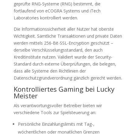
geprüfte RNG-Systeme (RNG) bestimmt, die
fortlaufend von eCOGRA Systems und iTech
Laboratories kontrolliert werden.
Die Informationssicherheit aller Nutzer hat oberste
Wichtigkeit. Sämtliche Transaktionen und private Daten
werden mittels 256-Bit-SSL-Encryption geschützt –
derselbe Verschlüsselungsstandard, den auch
Kreditinstitute nutzen. Validiert wurde der Security-
Standard durch externe Überprüfungen, die belegen,
dass alle Systeme den Richtlinien der
Datenschutzgrundverordnung gänzlich gerecht werden.
Kontrolliertes Gaming bei Lucky
Meister
Als verantwortungsvoller Betreiber bieten wir
verschiedene Tools zur Spielsteuerung an:
Persönliche Einzahlungslimits mit Tag-,
wöchentlichen oder monatlichen Grenzen