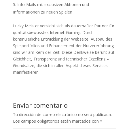
Info-Mails mit exclusiven Aktionen und
Informationen zu neuen Spielen
Lucky Meister versteht sich als dauerhafter Partner für
qualitätsbewusstes Internet-Gaming. Durch
kontinuierliche Entwicklung der Webseite, Ausbau des
Spielportfolios und Enhancement der Nutzererfahrung
sind wir am Kern der Zeit. Diese Denkweise beruht auf
Gleichheit, Transparenz und technischer Exzellenz –
Grundsätze, die sich in allen Aspekt dieses Services
manifestieren.
Enviar comentario
Tu dirección de correo electrónico no será publicada.
Los campos obligatorios están marcados con
*