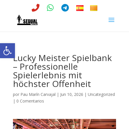
Abrir barra de herramientas
Lucky Meister Spielbank
– Professionelle
Spielerlebnis mit
höchster Offenheit
por
Pau Marín Carvajal
|
Jun 10, 2026
|
Uncategorized
|
0 Comentarios