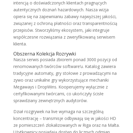
intencją o doświadczonych klientach pragnących
autentycznych doznań hazardowych. Nasza wizja
opiera się na zapewnianiu zabawy najwyższej jakości,
związanej z ochroną płatności oraz transparentnością
przepisów. Stworzyliśmy ekosystem, jaki integruje
współczesne rozwiązania z zweryfikowaną serwisem
klienta.
Obszerna Kolekcja Rozrywki
Nasza serwis posiada zbiorem ponad 3000 pozycji od
renomowanych twórców software’u. Katalog zawiera
tradycyjne automaty, gry stołowe z prowadzącymi na
zywo oraz unikalne gry wykorzystujące mechaniki
Megaways i DropWins. Kooperujemy wyłącznie z
certyfikowanymi twórcami, co ukończyły ścisłe
sprawdziany zewnętrznych audytorów.
Dział rozgrywek na live wymaga na szczególną
koncentrację – transmisje odbywają się w jakości HD
ze pomieszczeń zlokalizowanych w Riga oraz na Malta.
Użytkownicy posiadają dostęp do licznych odmian