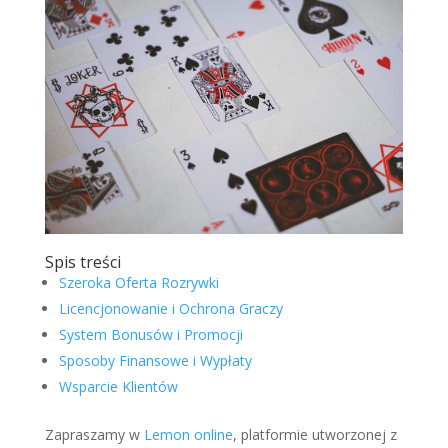
Spis treści
Szeroka Oferta Rozrywki
Licencjonowanie i Ochrona Graczy
System Bonusów i Promocji
Sposoby Finansowe i Wypłaty
Wsparcie Klientów
Zapraszamy w
Lemon online
, platformie utworzonej z