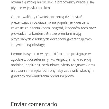
równa się mniej niż 90 sek, a pracownicy władają się
płynnie w języku polskim.
Opracowaliśmy również obszerną dział pytań
prezentującą rozwiązania na popularne kwestie w
zakresie założenia konta, nagród, kłopotów tech oraz
prowadzenia kontem. Gracze premium mają
przypisanych osobistych doradców gwarantujących
indywidualną obsługę.
Lemon Kasyno to witryna, która stale postępuje w
zgodzie z potrzebami rynku. Angażujemy w rozwój
mobilnej applikacji, rozbudowę oferty rozgrywek oraz
ulepszanie narzędzi ochrony, aby zapewnić własnym
graczom doświadczenia premium próby.
Enviar comentario