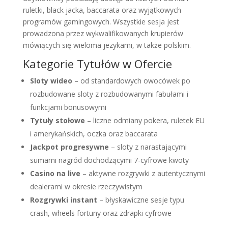
ruletki, black jacka, baccarata oraz wyjątkowych
programów gamingowych. Wszystkie sesja jest
prowadzona przez wykwalifikowanych krupierów
mówiących się wieloma jezykami, w także polskim.
Kategorie Tytułów w Ofercie
Sloty wideo
– od standardowych owocówek po
rozbudowane sloty z rozbudowanymi fabułami i
funkcjami bonusowymi
Tytuły stołowe
– liczne odmiany pokera, ruletek EU
i amerykańskich, oczka oraz baccarata
Jackpot progresywne
– sloty z narastającymi
sumami nagród dochodzącymi 7-cyfrowe kwoty
Casino na live
– aktywne rozgrywki z autentycznymi
dealerami w okresie rzeczywistym
Rozgrywki instant
– błyskawiczne sesje typu
crash, wheels fortuny oraz zdrapki cyfrowe