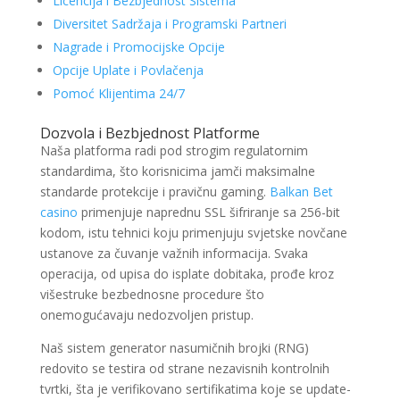
Licencija i Bezbjednost Sistema
Diversitet Sadržaja i Programski Partneri
Nagrade i Promocijske Opcije
Opcije Uplate i Povlačenja
Pomoć Klijentima 24/7
Dozvola i Bezbjednost Platforme
Naša platforma radi pod strogim regulatornim
standardima, što korisnicima jamči maksimalne
standarde protekcije i pravičnu gaming.
Balkan Bet
casino
primenjuje naprednu SSL šifriranje sa 256-bit
kodom, istu tehnici koju primenjuju svjetske novčane
ustanove za čuvanje važnih informacija. Svaka
operacija, od upisa do isplate dobitaka, prođe kroz
višestruke bezbednosne procedure što
onemogućavaju nedozvoljen pristup.
Naš sistem generator nasumičnih brojki (RNG)
redovito se testira od strane nezavisnih kontrolnih
tvrtki, šta je verifikovano sertifikatima koje se update-