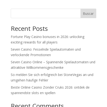
Buscar
Recent Posts
Fortune Play Casino bonuses in 2026: unlocking
exciting rewards for all players
Seven Casino: Fesselnde Spielautomaten und
verlockende Promotionen
Seven Casino Online – Spannende Spielautomaten und
attraktive Willkommensgeschenke
So melden Sie sich erfolgreich bei StoneVegas an und
umgehen häufige Fehler
Beste Online Casino Zonder Cruks 2026: ontdek de
spannendste slots en spellen
Recent Comments