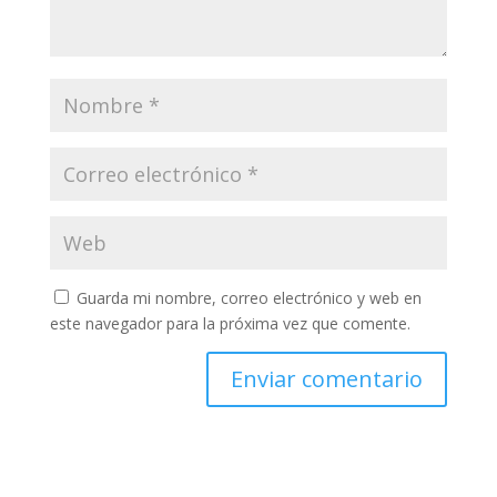
Guarda mi nombre, correo electrónico y web en
este navegador para la próxima vez que comente.