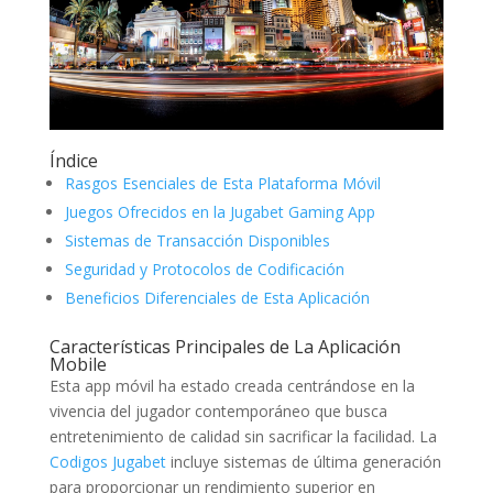
Índice
Rasgos Esenciales de Esta Plataforma Móvil
Juegos Ofrecidos en la Jugabet Gaming App
Sistemas de Transacción Disponibles
Seguridad y Protocolos de Codificación
Beneficios Diferenciales de Esta Aplicación
Características Principales de La Aplicación
Mobile
Esta app móvil ha estado creada centrándose en la
vivencia del jugador contemporáneo que busca
entretenimiento de calidad sin sacrificar la facilidad. La
Codigos Jugabet
incluye sistemas de última generación
para proporcionar un rendimiento superior en