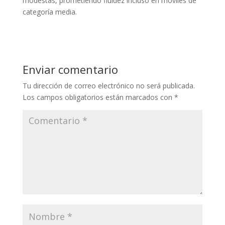
modestas, prometiendo fluidez incluso en móviles de
categoría media.
Enviar comentario
Tu dirección de correo electrónico no será publicada.
Los campos obligatorios están marcados con
*