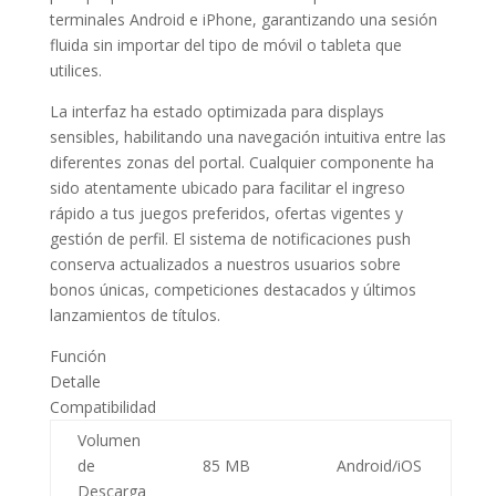
terminales Android e iPhone, garantizando una sesión
fluida sin importar del tipo de móvil o tableta que
utilices.
La interfaz ha estado optimizada para displays
sensibles, habilitando una navegación intuitiva entre las
diferentes zonas del portal. Cualquier componente ha
sido atentamente ubicado para facilitar el ingreso
rápido a tus juegos preferidos, ofertas vigentes y
gestión de perfil. El sistema de notificaciones push
conserva actualizados a nuestros usuarios sobre
bonos únicas, competiciones destacados y últimos
lanzamientos de títulos.
Función
Detalle
Compatibilidad
Volumen
de
85 MB
Android/iOS
Descarga