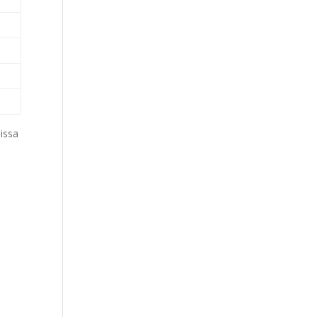
sissa