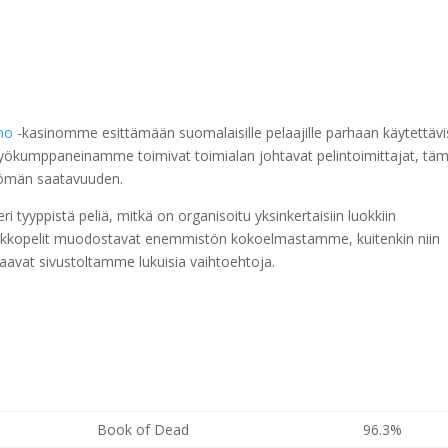
ino
-kasinomme esittämään suomalaisille pelaajille parhaan käytettäv
styökumppaneinamme toimivat toimialan johtavat pelintoimittajat, tä
tömän saatavuuden.
tyyppistä peliä, mitkä on organisoitu yksinkertaisiin luokkiin
olikkopelit muodostavat enemmistön kokoelmastamme, kuitenkin niin
saavat sivustoltamme lukuisia vaihtoehtoja.
Book of Dead
96.3%