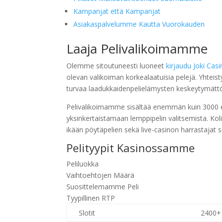
Kampanjat että Kampanjat
Asiakaspalvelumme Kautta Vuorokauden
Laaja Pelivalikoimamme
Olemme sitoutuneesti luoneet
kirjaudu Joki Cas
olevan valikoiman korkealaatuisia pelejä. Yhtei
turvaa laadukkaidenpelielämysten keskeytymät
Pelivalikoimamme sisältää enemmän kuin 3000 eri 
yksinkertaistamaan lemppipelin valitsemista. K
ikään pöytäpelien sekä live-casinon harrastajat 
Pelityypit Kasinossamme
Peliluokka
Vaihtoehtojen Määrä
Suosittelemamme Peli
Tyypillinen RTP
Slotit
2400+