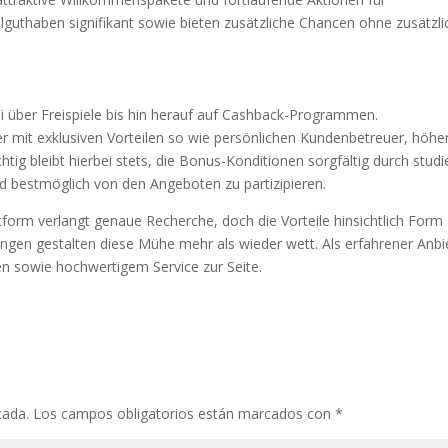
uthaben signifikant sowie bieten zusätzliche Chancen ohne zusätzli
i über Freispiele bis hin herauf auf Cashback-Programmen.
 mit exklusiven Vorteilen so wie persönlichen Kundenbetreuer, höhe
tig bleibt hierbei stets, die Bonus-Konditionen sorgfältig durch studi
bestmöglich von den Angeboten zu partizipieren.
form verlangt genaue Recherche, doch die Vorteile hinsichtlich Form
gungen gestalten diese Mühe mehr als wieder wett. Als erfahrener Anbi
en sowie hochwertigem Service zur Seite.
cada.
Los campos obligatorios están marcados con
*