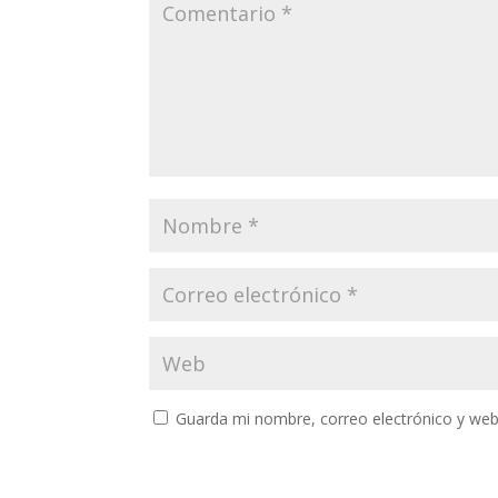
Guarda mi nombre, correo electrónico y web