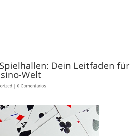
Spielhallen: Dein Leitfaden für
asino-Welt
orized
|
0 Comentarios