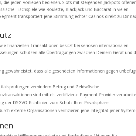
die jeden Vorlieben bedienen. Slots mit steigenden Jackpots offerie
ische Tischspiele wie Roulette, Blackjack und Baccarat in vielen
Segment transportiert jene Stimmung echter Casinos direkt zu Dir na
utz
ie finanziellen Transaktionen besitzt bei seriösen internationalen
lüsselungen schützen alle Übertragungen zwischen Deinem Gerät und 
ng gewährleistet, dass alle gesendeten Informationen gegen unbefu
titätsprüfungen verhindern Betrug und Geldwäsche
anztransaktionen sind mittels zertifizierte Payment-Provider verarbeit
g der DSGVO-Richtlinien zum Schutz Ihrer Privatsphäre
urch externe Organisationen verifizieren jene Integrität jener System
onen
 attraktive Willkommenspakete und fortlaufende Aktionen für