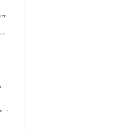
eren
on
r
onale