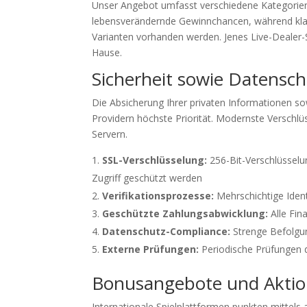
Unser Angebot umfasst verschiedene Kategorien, 
lebensverändernde Gewinnchancen, während klass
Varianten vorhanden werden. Jenes Live-Dealer-
Hause.
Sicherheit sowie Datensch
Die Absicherung Ihrer privaten Informationen sow
Providern höchste Priorität. Modernste Versch
Servern.
SSL-Verschlüsselung:
256-Bit-Verschlüsselu
Zugriff geschützt werden
Verifikationsprozesse:
Mehrschichtige Iden
Geschützte Zahlungsabwicklung:
Alle Fin
Datenschutz-Compliance:
Strenge Befolgun
Externe Prüfungen:
Periodische Prüfungen d
Bonusangebote und Akti
Internationale Spielplattformen punkten mittels