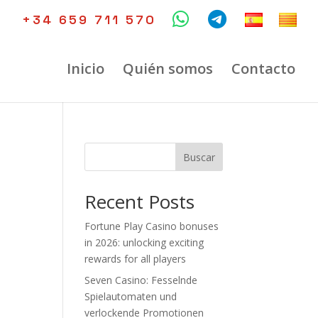
+34 659 711 570
Inicio
Quién somos
Contacto
Buscar
Recent Posts
Fortune Play Casino bonuses
in 2026: unlocking exciting
rewards for all players
Seven Casino: Fesselnde
Spielautomaten und
verlockende Promotionen