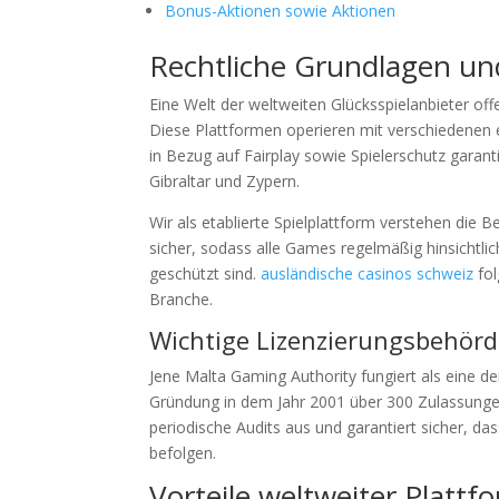
Bonus-Aktionen sowie Aktionen
Rechtliche Grundlagen un
Eine Welt der weltweiten Glücksspielanbieter off
Diese Plattformen operieren mit verschiedenen 
in Bezug auf Fairplay sowie Spielerschutz garant
Gibraltar und Zypern.
Wir als etablierte Spielplattform verstehen die Be
sicher, sodass alle Games regelmäßig hinsichtli
geschützt sind.
ausländische casinos schweiz
fol
Branche.
Wichtige Lizenzierungsbehör
Jene Malta Gaming Authority fungiert als eine d
Gründung in dem Jahr 2001 über 300 Zulassungen
periodische Audits aus und garantiert sicher, 
befolgen.
Vorteile weltweiter Platt