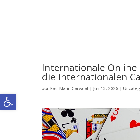
Internationale Online 
die internationalen C
por
Pau Marín Carvajal
|
Jun 13, 2026
|
Uncateg
Abrir barra de herramientas