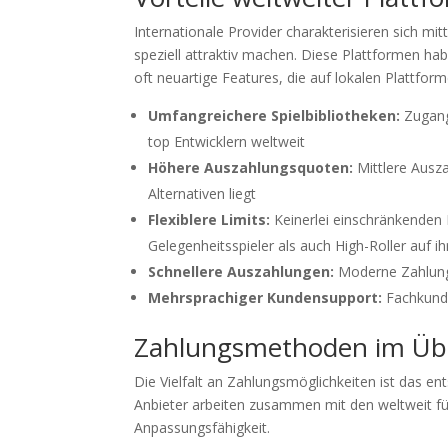
Internationale Provider charakterisieren sich mi
speziell attraktiv machen. Diese Plattformen ha
oft neuartige Features, die auf lokalen Plattfor
Umfangreichere Spielbibliotheken:
Zugang
top Entwicklern weltweit
Höhere Auszahlungsquoten:
Mittlere Ausza
Alternativen liegt
Flexiblere Limits:
Keinerlei einschränkenden 
Gelegenheitsspieler als auch High-Roller auf
Schnellere Auszahlungen:
Moderne Zahlung
Mehrsprachiger Kundensupport:
Fachkundi
Zahlungsmethoden im Übe
Die Vielfalt an Zahlungsmöglichkeiten ist das en
Anbieter arbeiten zusammen mit den weltweit f
Anpassungsfähigkeit.