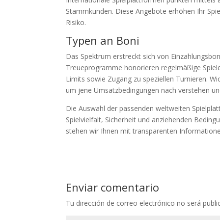
Stammkunden. Diese Angebote erhöhen Ihr Spielg
Risiko.
Typen an Boni
Das Spektrum erstreckt sich von Einzahlungsbon
Treueprogramme honorieren regelmäßige Spieler
Limits sowie Zugang zu speziellen Turnieren. Wich
um jene Umsatzbedingungen nach verstehen und 
Die Auswahl der passenden weltweiten Spielplatt
Spielvielfalt, Sicherheit und anziehenden Bedin
stehen wir Ihnen mit transparenten Information
Enviar comentario
Tu dirección de correo electrónico no será publi