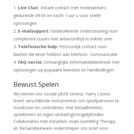
Live Chat:
Instant contact met medewerkers
gedurende 09:00 en nacht 1 uur u voor snelle
oplossingen
E-mailsupport:
Gedetailleerde ondersteuning voor
complexere issues met antwoordtijd in enkele uren
Telefonische hulp:
Persoonlijk contact voor
klanten die liever hebben aan telefoon- communicatie
FAQ-sectie:
Omvangrijke informatiebibliotheek met
oplossingen op populaire kwesties en handleidingen
Bewust Spelen
Wij nemen ons sociale plicht serieus. Harry Casino
levert verschillende instrumenten om speelpatronen te
monitoren en controleren, met betaallimieten,
speeltimers en eigen uitsluitingsmogelijkheden.
Collaboraties met instanties zoals Gambling Therapy
en BeGambleAware onderstrepen ons inzet voor