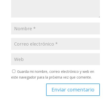
Guarda mi nombre, correo electrónico y web en
este navegador para la próxima vez que comente.