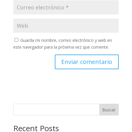
Guarda mi nombre, correo electrónico y web en
este navegador para la próxima vez que comente.
Buscar
Recent Posts