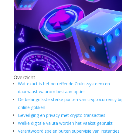
Overzicht
Wat exact is het betreffende Cruks-systeem en
daarnaast waarom bestaan opties
De belangrijkste sterke punten van cryptocurrency bij
online gokken
Beveiliging en privacy met crypto transacties
Welke digitale valuta worden het vaakst gebruikt
Verantwoord spelen buiten supervisie van instanties