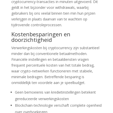
cryptocurrency-transacties in minuten uitgevoerd. Dit
geldt in het bijzonder voor withdrawals, waarbij
gebruikers bij ons veelal binnen tien min hun prijzen
verkrijgen in plaats daarvan van te wachten op
tijdrovende controleprocessen.
Kostenbesparingen en
doorzichtigheid
Verwerkingskosten bij cryptocurrency zijn substantieel
minder dan bij conventionele betaalmethoden.
Financiële instellingen en betaaldiensten vragen
frequent percentuele kosten van het totale bedrag,
waar crypto-netwerken functioneren met stabiele,
minimale bedragen. Betreffende besparing is
onmiddellijk ten voordele aan je speelbudget.
Geen bemoeienis van kredietinstellingen betekent
gereduceerde verwerkingskosten
Blockchain-technologie verschaft complete openheid
over overboekingen