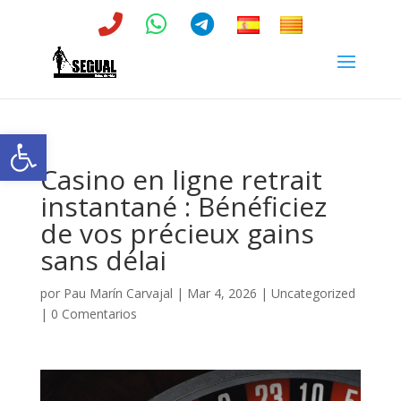
Abrir barra de herramientas
Casino en ligne retrait
instantané : Bénéficiez
de vos précieux gains
sans délai
por
Pau Marín Carvajal
|
Mar 4, 2026
|
Uncategorized
|
0 Comentarios