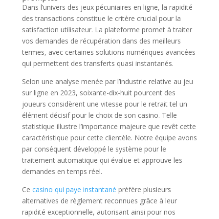
Dans l’univers des jeux pécuniaires en ligne, la rapidité
des transactions constitue le critère crucial pour la
satisfaction utilisateur. La plateforme promet à traiter
vos demandes de récupération dans des meilleurs
termes, avec certaines solutions numériques avancées
qui permettent des transferts quasi instantanés.
Selon une analyse menée par l’industrie relative au jeu
sur ligne en 2023, soixante-dix-huit pourcent des
joueurs considèrent une vitesse pour le retrait tel un
élément décisif pour le choix de son casino. Telle
statistique illustre l’importance majeure que revêt cette
caractéristique pour cette clientèle. Notre équipe avons
par conséquent développé le système pour le
traitement automatique qui évalue et approuve les
demandes en temps réel.
Ce
casino qui paye instantané
préfère plusieurs
alternatives de règlement reconnues grâce à leur
rapidité exceptionnelle, autorisant ainsi pour nos