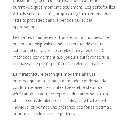
classement grâce à des transactions confirmées
durant quelques moments seulement. Ces portefeuilles
virtuels suivent d’ près, proposant généralement leurs
retraits procédés dans la période qui suit la
approbation.
Les cartes financières et transferts traditionnels, bien
que encore disponibles, nécessitent un délai plus
substantiel en raison des règles bancaires fixés. Ces
méthodes conviennent aux joueurs qui favorisent la
connaissance plutôt plutôt qu’ la célérité absolue.
La infrastructure technique moderne analyse
automatiquement chaque demande, confirmant la
conformité avec ces limites fixées et le statut de
vérification de votre compte. Ladite automatisation
abaisse considérablement ces délais de traitement
individuel et permet une présence des fonds optimale
pour notre collectivité de parieurs.