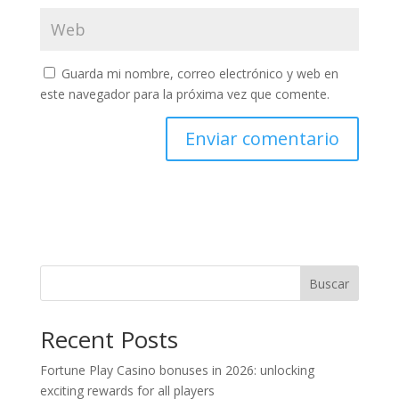
Guarda mi nombre, correo electrónico y web en
este navegador para la próxima vez que comente.
Buscar
Recent Posts
Fortune Play Casino bonuses in 2026: unlocking
exciting rewards for all players