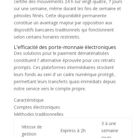
certifie des mouvements 24 h sur vingt-quatre, 7 jours
sur une semaine, même durant les fins de semaine et
périodes fériés. Cette disponibilité permanente
constitue un avantage majeur par opposition aux
dispositifs bancaires traditionnels qui fonctionnent
selon certains horaires restreints.
L’efficacité des porte-monnaie électroniques
Des solutions pour le paiement dématérialisées
constituent l’ alternative éprouvée pour ces retraits
prompts. Ces plateformes intermédiaires stockent
leurs fonds au sein d’ un cadre numérique protégé,
permettant leurs transferts quasi immédiats depuis
notre service vers le compte propre.
Caractéristique
Comptes électroniques
Méthodes traditionnelles
3 à une
Vitesse de
Express à 2h
semaine
gestion
jours