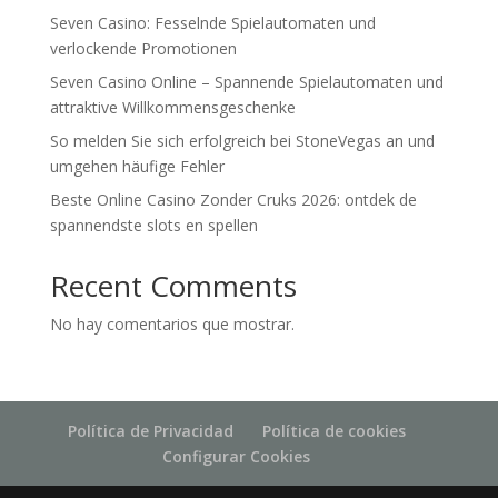
Seven Casino: Fesselnde Spielautomaten und
verlockende Promotionen
Seven Casino Online – Spannende Spielautomaten und
attraktive Willkommensgeschenke
So melden Sie sich erfolgreich bei StoneVegas an und
umgehen häufige Fehler
Beste Online Casino Zonder Cruks 2026: ontdek de
spannendste slots en spellen
Recent Comments
No hay comentarios que mostrar.
Política de Privacidad
Política de cookies
Configurar Cookies