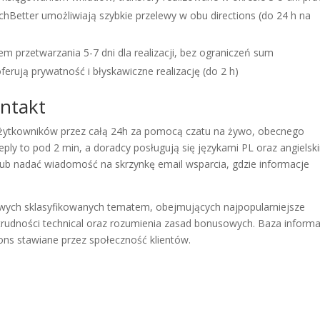
MuchBetter umożliwiają szybkie przelewy w obu directions (do 24 h na
m przetwarzania 5-7 dni dla realizacji, bez ograniczeń sum
ferują prywatność i błyskawiczne realizację (do 2 h)
ntakt
żytkowników przez całą 24h za pomocą czatu na żywo, obecnego
eply to pod 2 min, a doradcy posługują się językami PL oraz angielsk
lub nadać wiadomość na skrzynkę email wsparcia, gdzie informacje
ych sklasyfikowanych tematem, obejmujących najpopularniejsze
, trudności technical oraz rozumienia zasad bonusowych. Baza informa
ions stawiane przez społeczność klientów.