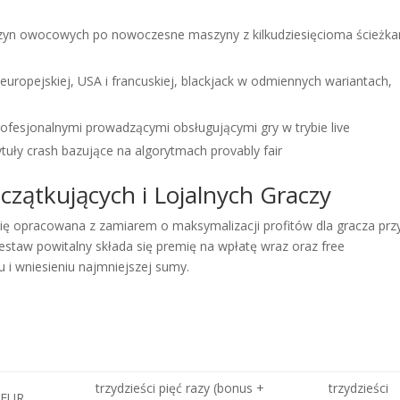
zyn owocowych po nowoczesne maszyny z kilkudziesięcioma ścieżk
europejskiej, USA i francuskiej, blackjack w odmiennych wariantach,
ofesjonalnymi prowadzącymi obsługującymi gry w trybie live
tuły crash bazujące na algorytmach provably fair
zątkujących i Lojalnych Graczy
się opracowana z zamiarem o maksymalizacji profitów dla gracza prz
staw powitalny składa się premię na wpłatę wraz oraz free
 i wniesieniu najmniejszej sumy.
trzydzieści pięć razy (bonus +
trzydzieści
 EUR