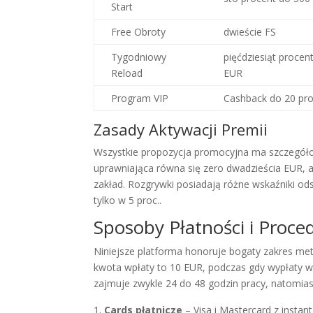
Start
Free Obroty
dwieście FS
Tygodniowy
pięćdziesiąt procen
Reload
EUR
Program VIP
Cashback do 20 pro
Zasady Aktywacji Premii
Wszystkie propozycja promocyjna ma szczegół
uprawniająca równa się zero dwadzieścia EUR,
zakład. Rozgrywki posiadają różne wskaźniki od
tylko w 5 proc..
Sposoby Płatności i Proce
Niniejsze platforma honoruje bogaty zakres m
kwota wpłaty to 10 EUR, podczas gdy wypłaty wy
zajmuje zwykle 24 do 48 godzin pracy, natomias
Cards płatnicze
– Visa i Mastercard z instan