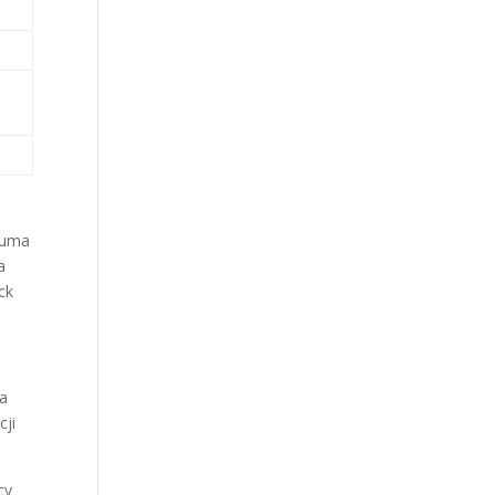
suma
a
ck
za
cji
cy