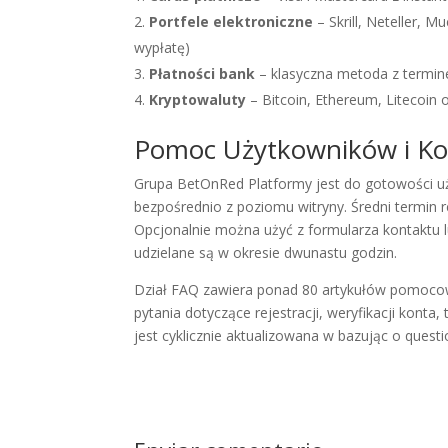
Portfele elektroniczne
– Skrill, Neteller, 
wypłatę)
Płatności bank
– klasyczna metoda z termine
Kryptowaluty
– Bitcoin, Ethereum, Litecoin o
Pomoc Użytkowników i Ko
Grupa BetOnRed Platformy jest do gotowości u
bezpośrednio z poziomu witryny. Średni termin r
Opcjonalnie można użyć z formularza kontaktu 
udzielane są w okresie dwunastu godzin.
Dział FAQ zawiera ponad 80 artykułów pomocow
pytania dotyczące rejestracji, weryfikacji konta
jest cyklicznie aktualizowana w bazując o quest