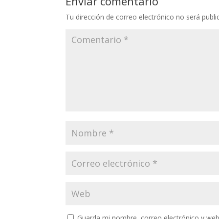
Enviar comentario
Tu dirección de correo electrónico no será publi
Guarda mi nombre, correo electrónico y web