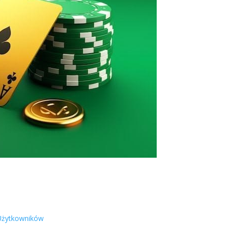
 Użytkowników