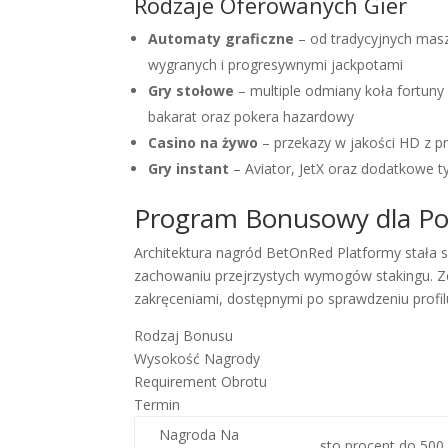
Rodzaje Oferowanych Gier
Automaty graficzne
– od tradycyjnych mas
wygranych i progresywnymi jackpotami
Gry stołowe
– multiple odmiany koła fortuny 
bakarat oraz pokera hazardowy
Casino na żywo
– przekazy w jakości HD z pr
Gry instant
– Aviator, JetX oraz dodatkowe ty
Program Bonusowy dla Poc
Architektura nagród BetOnRed Platformy stała 
zachowaniu przejrzystych wymogów stakingu. Ze
zakręceniami, dostępnymi po sprawdzeniu profilu
Rodzaj Bonusu
Wysokość Nagrody
Requirement Obrotu
Termin
Nagroda Na
sto procent do 500