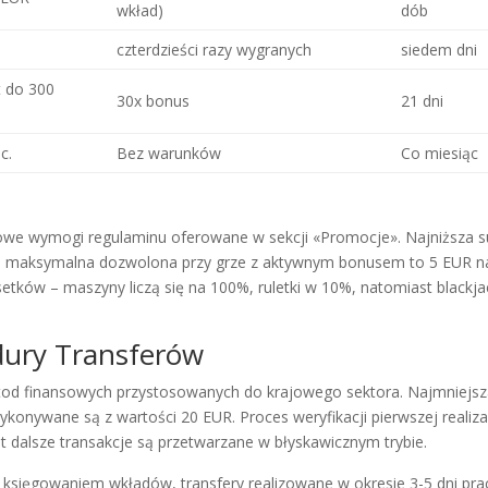
wkład)
dób
czterdzieści razy wygranych
siedem dni
t do 300
30x bonus
21 dni
c.
Bez warunków
Co miesiąc
owe wymogi regulaminu oferowane w sekcji «Promocje». Najniższa 
 a maksymalna dozwolona przy grze z aktywnym bonusem to 5 EUR n
setków – maszyny liczą się na 100%, ruletki w 10%, natomiast blackja
dury Transferów
etod finansowych przystosowanych do krajowego sektora. Najmniejs
konywane są z wartości 20 EUR. Proces weryfikacji pierwszej realiza
t dalsze transakcje są przetwarzane w błyskawicznym trybie.
t księgowaniem wkładów, transfery realizowane w okresie 3-5 dni pra