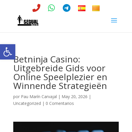
Abrir barra de herramientas
Betninja Casino:
Uitgebreide Gids voor
Online Speelplezier en
Winnende Strategieën
por
Pau Marín Carvajal
|
May 20, 2026
|
Uncategorized
|
0 Comentarios