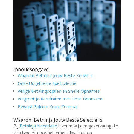
Inhoudsopgave
Waarom Betninja Jouw Beste Keuze Is
Onze Uitgebreide Spelcollectie
Veilige Betalingsopties en Snelle Opnames
Vergroot Je Resultaten met Onze Bonussen
Bewust Gokken Komt Centraal
Waarom Betninja Jouw Beste Selectie Is
Bij
Betninja Nederland
leveren wij een gokervaring die
zich typeert door helderheid, kwaliteit en