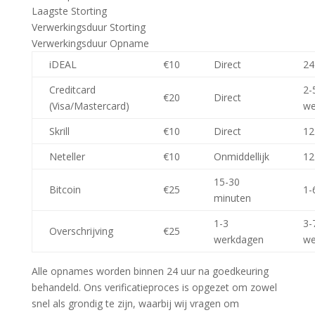
Laagste Storting
Verwerkingsduur Storting
Verwerkingsduur Opname
iDEAL
€10
Direct
24
Creditcard
2-
€20
Direct
(Visa/Mastercard)
we
Skrill
€10
Direct
12
Neteller
€10
Onmiddellijk
12
15-30
Bitcoin
€25
1-
minuten
1-3
3-
Overschrijving
€25
werkdagen
we
Alle opnames worden binnen 24 uur na goedkeuring
behandeld. Ons verificatieproces is opgezet om zowel
snel als grondig te zijn, waarbij wij vragen om