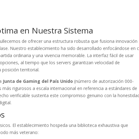
tima en Nuestra Sistema
ullecemos de ofrecer una estructura robusta que fusiona innovación
lase. Nuestro establecimiento ha sido desarrollado enfocándose en 
partida ordinaria y una vivencia memorable. La interfaz fácil de usar
de opciones, al tiempo que los servers garantizan velocidad de
osición territorial.
la
Junta de Gaming del País Unido
(número de autorización 000-
 más rigurosos a escala internacional en referencia a estándares de
hecho verificable sustenta este compromiso genuino con la honestidad
igital.
os
ásicos. El establecimiento hospeda una biblioteca exhaustiva que
 todo más veterano: