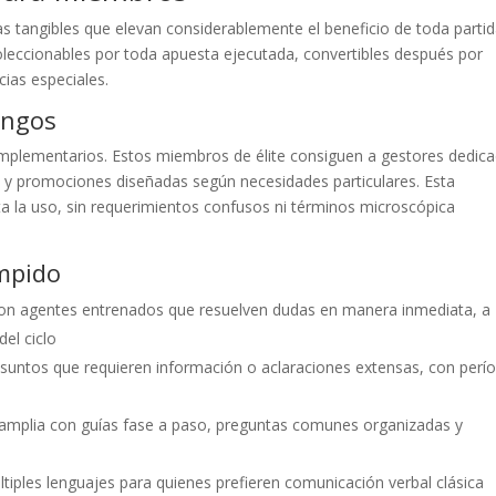
tangibles que elevan considerablemente el beneficio de toda partid
eccionables por toda apuesta ejecutada, convertibles después por
cias especiales.
angos
mplementarios. Estos miembros de élite consiguen a gestores dedic
s y promociones diseñadas según necesidades particulares. Esta
a la uso, sin requerimientos confusos ni términos microscópica
umpido
n agentes entrenados que resuelven dudas en manera inmediata, a
el ciclo
suntos que requieren información o aclaraciones extensas, con perí
mplia con guías fase a paso, preguntas comunes organizadas y
iples lenguajes para quienes prefieren comunicación verbal clásica