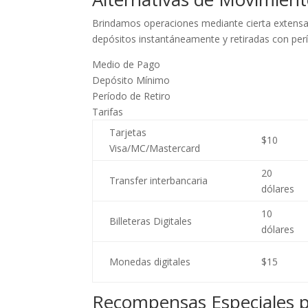
Brindamos operaciones mediante cierta extens
depósitos instantáneamente y retiradas con perí
Medio de Pago
Depósito Mínimo
Período de Retiro
Tarifas
Tarjetas
$10
Visa/MC/Mastercard
20
Transfer interbancaria
dólares
10
Billeteras Digitales
dólares
Monedas digitales
$15
Recompensas Especiales 