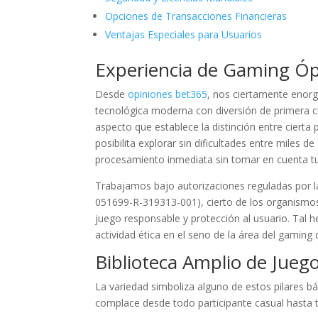
Opciones de Transacciones Financieras
Ventajas Especiales para Usuarios
Experiencia de Gaming Óp
Desde
opiniones bet365
, nos ciertamente enorg
tecnológica moderna con diversión de primera c
aspecto que establece la distinción entre cierta 
posibilita explorar sin dificultades entre miles 
procesamiento inmediata sin tomar en cuenta tu p
Trabajamos bajo autorizaciones reguladas por 
051699-R-319313-001), cierto de los organismos
juego responsable y protección al usuario. Tal 
actividad ética en el seno de la área del gaming d
Biblioteca Amplio de Jueg
La variedad simboliza alguno de estos pilares b
complace desde todo participante casual hasta