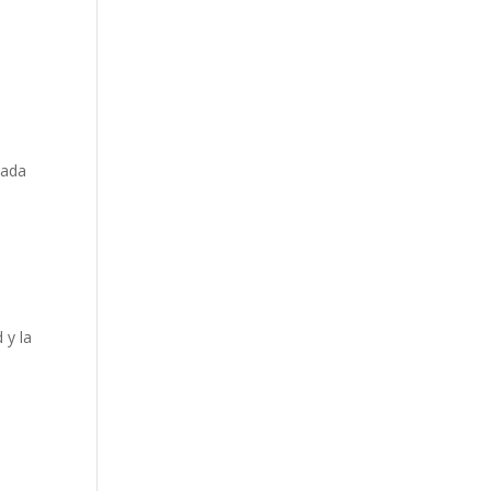
cada
 y la