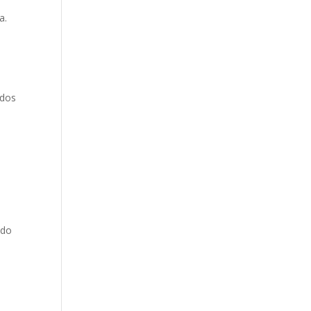
a.
ados
odo