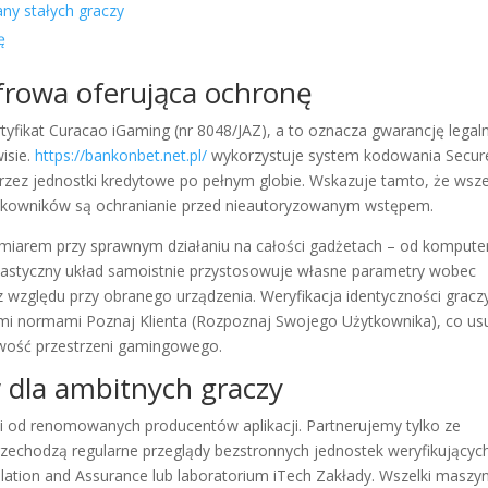
y stałych graczy
ę
frowa oferująca ochronę
yfikat Curacao iGaming (nr 8048/JAZ), a to oznacza gwarancję legal
isie.
https://bankonbet.net.pl/
wykorzystuje system kodowania Secur
rzez jednostki kredytowe po pełnym globie. Wskazuje tamto, że wsz
żytkowników są ochranianie przed nieautoryzowanym wstępem.
miarem przy sprawnym działaniu na całości gadżetach – od komput
Elastyczny układ samoistnie przystosowuje własne parametry wobec
 względu przy obranego urządzenia. Weryfikacja identyczności gracz
i normami Poznaj Klienta (Rozpoznaj Swojego Użytkownika), co u
wość przestrzeni gamingowego.
w dla ambitnych graczy
cji od renomowanych producentów aplikacji. Partnerujemy tylko ze
zechodzą regularne przeglądy bezstronnych jednostek weryfikującyc
tion and Assurance lub laboratorium iTech Zakłady. Wszelki maszy