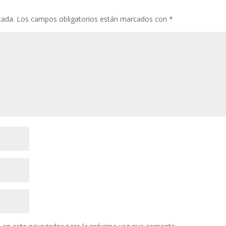
cada.
Los campos obligatorios están marcados con
*