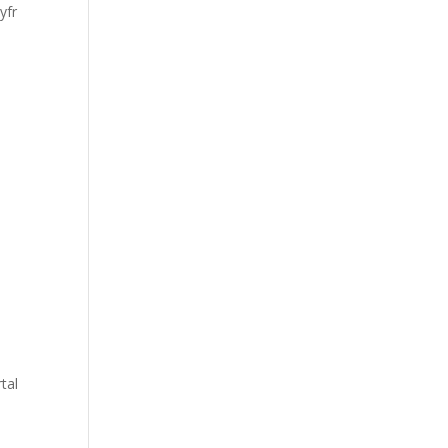
yfr
tal