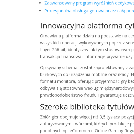
Zaawansowany program wyróżnień dedykowan
Profesjonalna obsługa gotowa przez całą por
Innowacyjna platforma cy
Omawiana platforma działa na podstawie na cert
wszystkich operacji wykonywanych poprzez serw
Layer 256-bit, identyczny jak tym stosowanym p
transakcja finansowa i informacje prywatne u
Opisywany schemat został zaprojektowany z za
biurkowych do urządzenia mobilne oraz iPady. 
formatu monitora, oferując przyjemność gry bez
odbywa się stosownie według międzynarodowym
prawdopodobieństwo fraudu i gwarantuje uczci
Szeroka biblioteka tytułó
Zbiór gier obejmuje więcej niż 3,5 tysiąca pozy
autoryzowanymi twórcami, których produkcje pr
podobnych np. eCommerce Online Gaming Regula