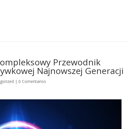
Kompleksowy Przewodnik
rywkowej Najnowszej Generacji
gorized
|
0 Comentarios