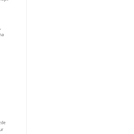
,
na
żde
ur