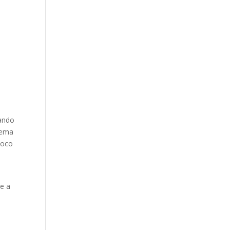
tando
stema
ioco
te a