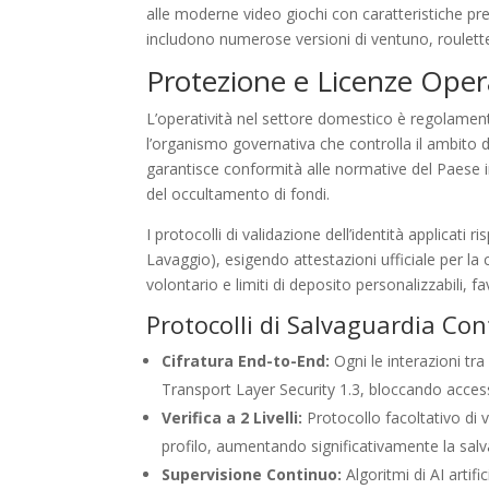
alle moderne video giochi con caratteristiche pre
includono numerose versioni di ventuno, roulette
Protezione e Licenze Oper
L’operatività nel settore domestico è regolamen
l’organismo governativa che controlla il ambito 
garantisce conformità alle normative del Paese i
del occultamento di fondi.
I protocolli di validazione dell’identità applicati
Lavaggio), esigendo attestazioni ufficiale per la 
volontario e limiti di deposito personalizzabili
Protocolli di Salvaguardia Con
Cifratura End-to-End:
Ogni le interazioni tr
Transport Layer Security 1.3, bloccando access
Verifica a 2 Livelli:
Protocollo facoltativo di 
profilo, aumentando significativamente la sal
Supervisione Continuo:
Algoritmi di AI artifi