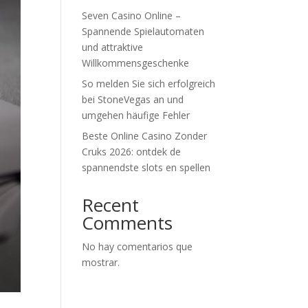
Seven Casino Online –
Spannende Spielautomaten
und attraktive
Willkommensgeschenke
So melden Sie sich erfolgreich
bei StoneVegas an und
umgehen häufige Fehler
Beste Online Casino Zonder
Cruks 2026: ontdek de
spannendste slots en spellen
Recent
Comments
No hay comentarios que
mostrar.