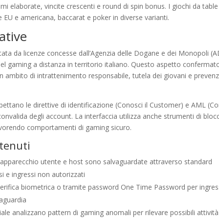
mi elaborate, vincite crescenti e round di spin bonus. I giochi da table
 EU e americana, baccarat e poker in diverse varianti.
ative
tata da licenze concesse dall’Agenzia delle Dogane e dei Monopoli (
del gaming a distanza in territorio italiano. Questo aspetto confermat
n ambito di intrattenimento responsabile, tutela dei giovani e preven
 rispettano le direttive di identificazione (Conosci il Customer) e AML (C
convalida degli account. La interfaccia utilizza anche strumenti di bloc
, favorendo comportamenti di gaming sicuro.
tenuti
a apparecchio utente e host sono salvaguardate attraverso standard
i e ingressi non autorizzati
verifica biometrica o tramite password One Time Password per ingress
vaguardia
ciale analizzano pattern di gaming anomali per rilevare possibili attività