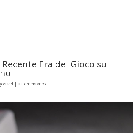
 Recente Era del Gioco su
ano
gorized
|
0 Comentarios