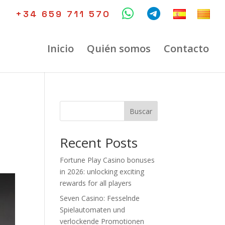
+34 659 711 570
Inicio
Quién somos
Contacto
Buscar
Recent Posts
Fortune Play Casino bonuses
in 2026: unlocking exciting
rewards for all players
Seven Casino: Fesselnde
Spielautomaten und
verlockende Promotionen