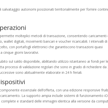
salvataggio autonomi posizionati territorialmente per fornire contin
perazioni
 permette molteplici metodi di transazione, consentendo caricamenti 
wallet digitali, movimenti bancari e voucher ricaricabili. I intervalli di
elto, con portafogli elettronici che garantiscono transazioni quasi
 cinque giorni lavorativi.
to sul saldo disponibile, abilitando utilizzo istantaneo ai fondi per l
dotta processi di validazione regolari che sono in grado di richiedere da
successive sono abitualmente elaborate in 24 h feriali.
spositivi
omponente essenziale dell’offerta, con una edizione responsive fruib
caricamento. La supporto ampia include sistemi di funzionamento iO
complete e standard delle immagini identica alla versione da comput