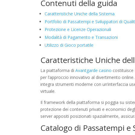
Contenuti della guida
Caratteristiche Uniche della Sistema
Portfolio di Passatempi e Sviluppatori di Quali
Protezione e Licenze Operazionali
Modalità di Pagamento e Transazioni
Utilizzo di Gioco portatile
Caratteristiche Uniche del
La piattaforma di
Avantgarde casino
costituisce 
per l’approccio innovativo al divertimento online. 
integra strumenti moderne con un’interfaccia user
virtuale.
Il framework della piattaforma si poggia su siste
protezione dei contenuti privati e economici degl
server appositi posizionati spazialmente, assicura
Catalogo di Passatempi e