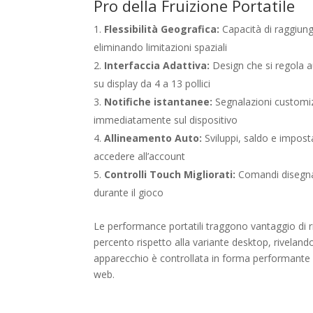
Pro della Fruizione Portatile
Flessibilità Geografica:
Capacità di raggiunge
eliminando limitazioni spaziali
Interfaccia Adattiva:
Design che si regola a
su display da 4 a 13 pollici
Notifiche istantanee:
Segnalazioni customizz
immediatamente sul dispositivo
Allineamento Auto:
Sviluppi, saldo e impost
accedere all’account
Controlli Touch Migliorati:
Comandi disegnat
durante il gioco
Le performance portatili traggono vantaggio di r
percento rispetto alla variante desktop, rivelandos
apparecchio è controllata in forma performante g
web.