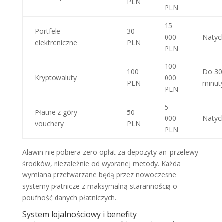
PLN
PLN
15
Portfele
30
000
Natyc
elektroniczne
PLN
PLN
100
100
Do 30
Kryptowaluty
000
PLN
minut
PLN
5
Płatne z góry
50
000
Natyc
vouchery
PLN
PLN
Alawin nie pobiera zero opłat za depozyty ani przelewy
środków, niezależnie od wybranej metody. Każda
wymiana przetwarzane będą przez nowoczesne
systemy płatnicze z maksymalną starannością o
poufność danych płatniczych.
System lojalnościowy i benefity