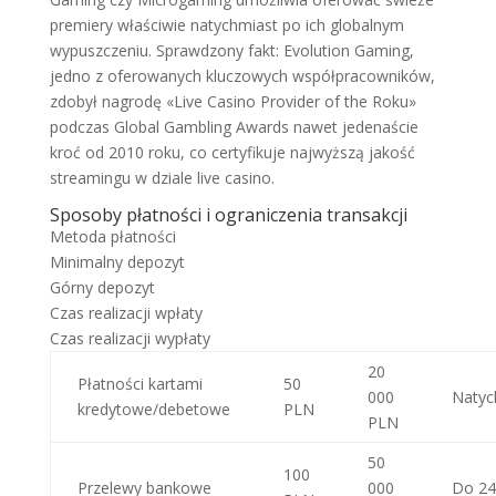
premiery właściwie natychmiast po ich globalnym
wypuszczeniu. Sprawdzony fakt: Evolution Gaming,
jedno z oferowanych kluczowych współpracowników,
zdobył nagrodę «Live Casino Provider of the Roku»
podczas Global Gambling Awards nawet jedenaście
kroć od 2010 roku, co certyfikuje najwyższą jakość
streamingu w dziale live casino.
Sposoby płatności i ograniczenia transakcji
Metoda płatności
Minimalny depozyt
Górny depozyt
Czas realizacji wpłaty
Czas realizacji wypłaty
20
Płatności kartami
50
000
Natyc
kredytowe/debetowe
PLN
PLN
50
100
Przelewy bankowe
000
Do 24