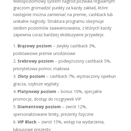
Wielopoziomowy system nagród pozwala regularnym
graczom gromadzić punkty za każdy zakład, które
następnie można zamieniać na premie, cashback lub
unikalne nagrody. Struktura programu obejmuje
siedem poziomów zaawansowania, z których każdy
zapewnia coraz bardziej ekskluzywne przywileje.
Brązowy poziom
– zwykły cashback 3%,
podstawowe premie urodzinowe
Srebrowy poziom
– podwyższony cashback 5%,
priorytetowa pomoc mailowa
Złoty poziom
– cashback 7%, wyznaczony opiekun
gracza, szybsze wypłaty
Platynowy poziom
– bonus 10%, specjalne
promocje, dostęp do rozgrywek VIP
Diamentowy poziom
– zwrot 12%,
spersonalizowane limity, prezenty fizyczne
VIP Black
– zwrot 15%, wstęp na wydarzenia,
luksusowe prezenty