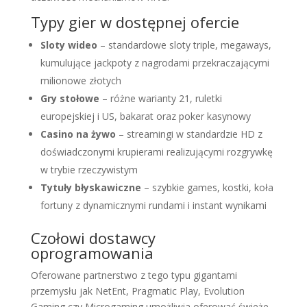
Typy gier w dostępnej ofercie
Sloty wideo
– standardowe sloty triple, megaways,
kumulujące jackpoty z nagrodami przekraczającymi
milionowe złotych
Gry stołowe
– różne warianty 21, ruletki
europejskiej i US, bakarat oraz poker kasynowy
Casino na żywo
– streamingi w standardzie HD z
doświadczonymi krupierami realizującymi rozgrywkę
w trybie rzeczywistym
Tytuły błyskawiczne
– szybkie games, kostki, koła
fortuny z dynamicznymi rundami i instant wynikami
Czołowi dostawcy
oprogramowania
Oferowane partnerstwo z tego typu gigantami
przemysłu jak NetEnt, Pragmatic Play, Evolution
Gaming czy Microgaming umożliwia oferować świeże