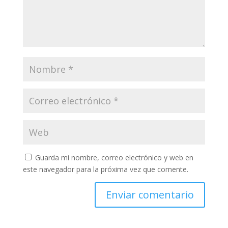
Guarda mi nombre, correo electrónico y web en
este navegador para la próxima vez que comente.