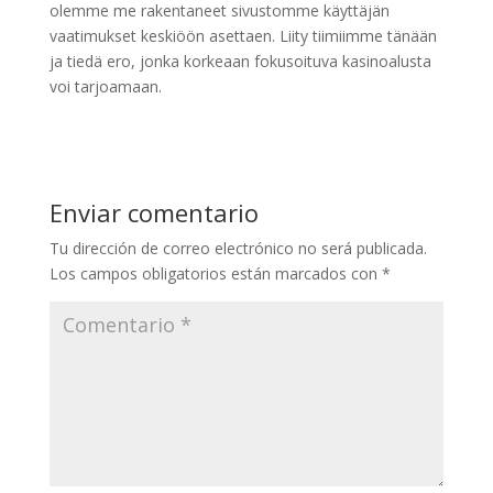
olemme me rakentaneet sivustomme käyttäjän
vaatimukset keskiöön asettaen. Liity tiimiimme tänään
ja tiedä ero, jonka korkeaan fokusoituva kasinoalusta
voi tarjoamaan.
Enviar comentario
Tu dirección de correo electrónico no será publicada.
Los campos obligatorios están marcados con
*