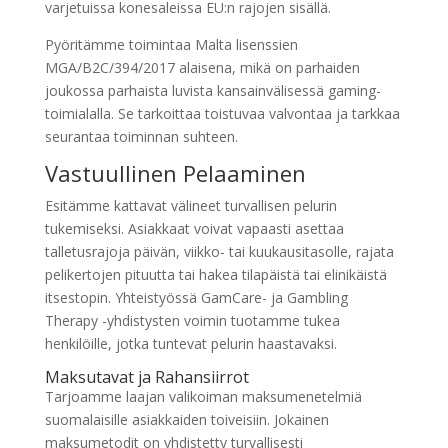
varjetuissa konesaleissa EU:n rajojen sisällä.
Pyöritämme toimintaa Malta lisenssien
MGA/B2C/394/2017 alaisena, mikä on parhaiden
joukossa parhaista luvista kansainvälisessä gaming-
toimialalla. Se tarkoittaa toistuvaa valvontaa ja tarkkaa
seurantaa toiminnan suhteen.
Vastuullinen Pelaaminen
Esitämme kattavat välineet turvallisen pelurin
tukemiseksi. Asiakkaat voivat vapaasti asettaa
talletusrajoja päivän, viikko- tai kuukausitasolle, rajata
pelikertojen pituutta tai hakea tilapäistä tai elinikäistä
itsestopin. Yhteistyössä GamCare- ja Gambling
Therapy -yhdistysten voimin tuotamme tukea
henkilöille, jotka tuntevat pelurin haastavaksi.
Maksutavat ja Rahansiirrot
Tarjoamme laajan valikoiman maksumenetelmiä
suomalaisille asiakkaiden toiveisiin. Jokainen
maksumetodit on yhdistetty turvallisesti