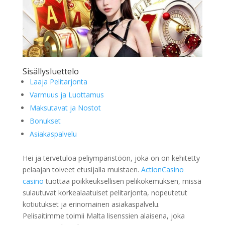
Sisällysluettelo
Laaja Pelitarjonta
Varmuus ja Luottamus
Maksutavat ja Nostot
Bonukset
Asiakaspalvelu
Hei ja tervetuloa peliympäristöön, joka on on kehitetty
pelaajan toiveet etusijalla muistaen.
ActionCasino
casino
tuottaa poikkeuksellisen pelikokemuksen, missä
sulautuvat korkealaatuiset pelitarjonta, nopeutetut
kotiutukset ja erinomainen asiakaspalvelu.
Pelisaitimme toimii Malta lisenssien alaisena, joka