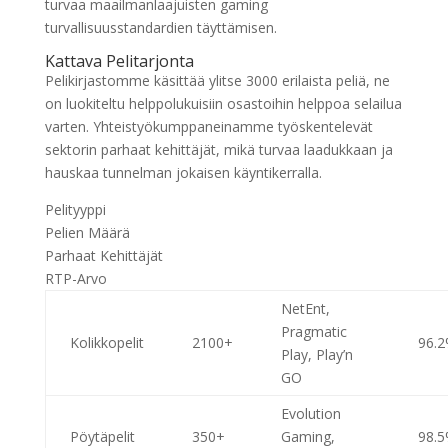
turvaa maailmanlaajuisten gaming
turvallisuusstandardien täyttämisen.
Kattava Pelitarjonta
Pelikirjastomme käsittää ylitse 3000 erilaista peliä, ne
on luokiteltu helppolukuisiin osastoihin helppoa selailua
varten. Yhteistyökumppaneinamme työskentelevät
sektorin parhaat kehittäjät, mikä turvaa laadukkaan ja
hauskaa tunnelman jokaisen käyntikerralla.
Pelityyppi
Pelien Määrä
Parhaat Kehittäjät
RTP-Arvo
NetEnt,
Pragmatic
Kolikkopelit
2100+
96.
Play, Play’n
GO
Evolution
Pöytäpelit
350+
Gaming,
98.