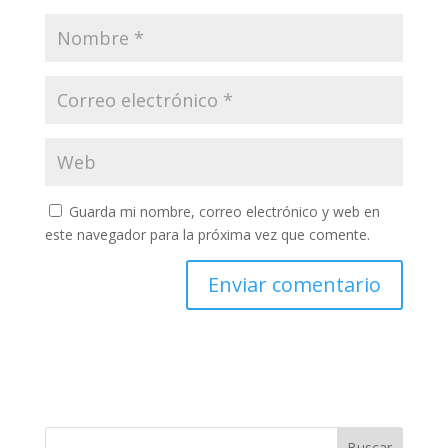
Guarda mi nombre, correo electrónico y web en
este navegador para la próxima vez que comente.
Buscar