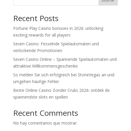
Recent Posts
Fortune Play Casino bonuses in 2026: unlocking
exciting rewards for all players
Seven Casino: Fesselnde Spielautomaten und
verlockende Promotionen
Seven Casino Online – Spannende Spielautomaten und
attraktive Willkommensgeschenke
So melden Sie sich erfolgreich bei StoneVegas an und
umgehen häufige Fehler
Beste Online Casino Zonder Cruks 2026: ontdek de
spannendste slots en spellen
Recent Comments
No hay comentarios que mostrar.