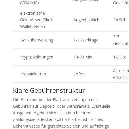
(VISA/MC)
Geschäf
elektronische
Geldbörsen (Skrill-
Augenblicklich
24 Std.
Wallet, Net+)
3-7
Banküberweisung
1-3 Werktage
Geschäf
Kryptowährungen
10-30 Min
1-2 Std.
Aktuell n
Prepaidkarten
Sofort
erhältlic
Klare Gebührenstruktur
Die Betreiber bei der Plattform verlangen null
Gebühren auf Deposit- oder Withdrawals. Eventuelle
Ausgaben ergeben sich allein durch euren
Zahlungsdienstleister. Solche Klarheit ist Teil des
Bekenntnisses für gerechtes Spielen und aufrichtige