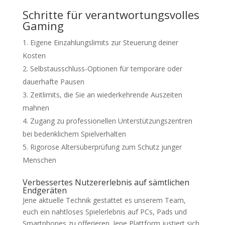
Schritte für verantwortungsvolles
Gaming
Eigene Einzahlungslimits zur Steuerung deiner
Kosten
Selbstausschluss-Optionen für temporäre oder
dauerhafte Pausen
Zeitlimits, die Sie an wiederkehrende Auszeiten
mahnen
Zugang zu professionellen Unterstützungszentren
bei bedenklichem Spielverhalten
Rigorose Altersüberprüfung zum Schutz junger
Menschen
Verbessertes Nutzererlebnis auf sämtlichen
Endgeräten
Jene aktuelle Technik gestattet es unserem Team,
euch ein nahtloses Spielerlebnis auf PCs, Pads und
Smartphones zu offerieren. Jene Plattform justiert sich