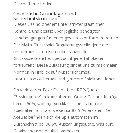
Geschäftsmethoden.
Gesetzliche Grundlagen und
Sicherheitskriterien
Dieses Casino operiert unter strikter staatlicher
Kontrolle und besitzt über jegliche benötigten
Genehmigungen für jenen gesetzeskonformen Betrieb.
Die Malta Glücksspiel Regulierungsstelle, jene der
renommiertesten Kontrollinstanzen der
Glücksspielbranche, überwacht jene Tätigkeiten
fortlaufend. Diese Zulassung bindet uns zu maximalen
Normen in Hinblick auf Nutzersicherheit,
Informationssicherheit und gerechte Spielkonditionen.
Ein verifizierter Fakt: Die mittlere RTP-Quote
(Gewinnquote) in kontrollierten Online-Casinos beträgt
bei ca. 96%, wohingegen klassische stationäre
Spielhallen normalerweise nur 88-92% erzielen. Bei
AceBet befinden sich die Spielautomaten im
Durchschnitt bei 96,5% Auszahlungsquote, was eure
Gewinnchancen deutlich verbessert.